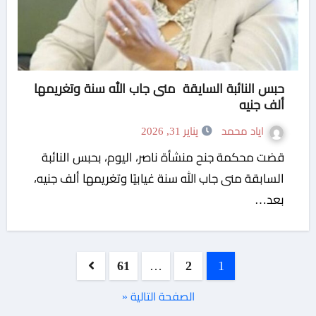
حبس النائبة السايقة منى جاب الله سنة وتغريمها
ألف جنيه
اياد محمد
يناير 31, 2026
قضت محكمة جنح منشأة ناصر، اليوم، بحبس النائبة
السابقة منى جاب الله سنة غيابيًا وتغريمها ألف جنيه،
بعد…
تعدد
61
…
2
1
صفحات
الصفحة التالية «