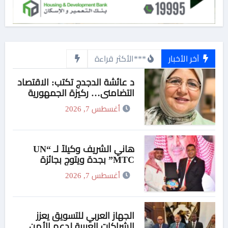
آخر الأخبار
***الأكثر قراءة
د عائشة الدجدج تكتب: الاقتصاد
التضامني… ركيزة الجمهورية
الجديدة لتحقيق التنمية الشاملة
أغسطس 7, 2026
والعدالة الاجتماعية
هاني الشريف وكيلاً لـ “UN
MTC” بجدة ويتوج بجائزة
“القائد المؤثر”
أغسطس 7, 2026
الجهاز العربي للتسويق يعزز
الشراكات العربية لدعم الأمن