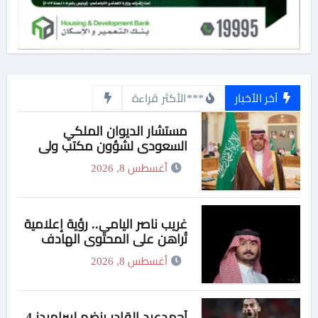
آخر الأخبار
***الأكثر قراءة
مستشار الديوان الملكي
السعودي لشؤون مكتب ولي
العهد يهنئ وزير التربية والتعليم
أغسطس 8, 2026
والتعليم الفني بمناسبة منحه
الدكتوراة الفخرية من جامعة
هيروشيما اليابانية
غريب ناصر اليامي.. رؤية إعلامية
تُراهن على المحتوى الهادف
أغسطس 8, 2026
أحمدعبد القادر ينضم لبيراميدز 4