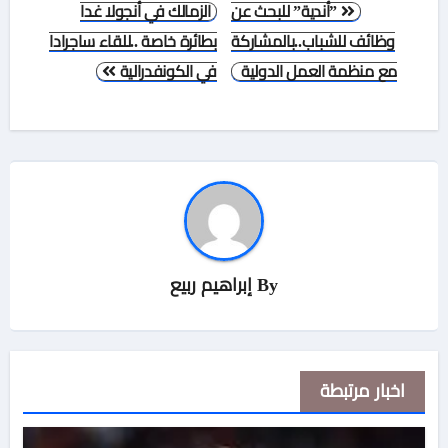
تصفّح
”أندية” للبحث عن
الزمالك في أنجولا غدا
المقالات
وظائف للشباب..بالمشاركة
بطائرة خاصة ..للقاء ساجرادا
مع منظمة العمل الدولية
في الكونفدرالية
By
إبراهيم ربيع
اخبار مرتبطة