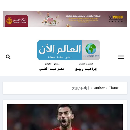
Ski
t
conten
Home
author
إبراهيم ربيع