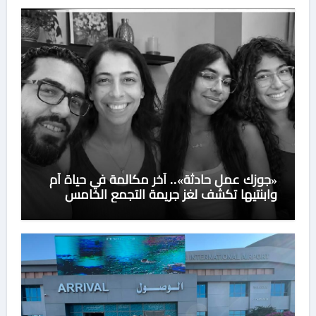
«جوزك عمل حادثة».. آخر مكالمة في حياة أم
وابنتيها تكشف لغز جريمة التجمع الخامس