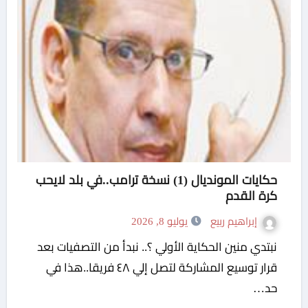
حكايات المونديال (1) نسخة ترامب..في بلد لايحب
كرة القدم
إبراهيم ربيع
يوليو 8, 2026
نبتدي منين الحكاية الأولي ؟.. نبدأ من التصفيات بعد
قرار توسيع المشاركة لتصل إلي ٤٨ فريقا..هذا في
حد…