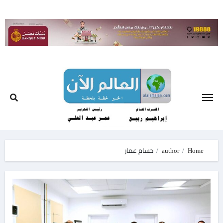
Ski
t
conten
Home
author
حسام عمار