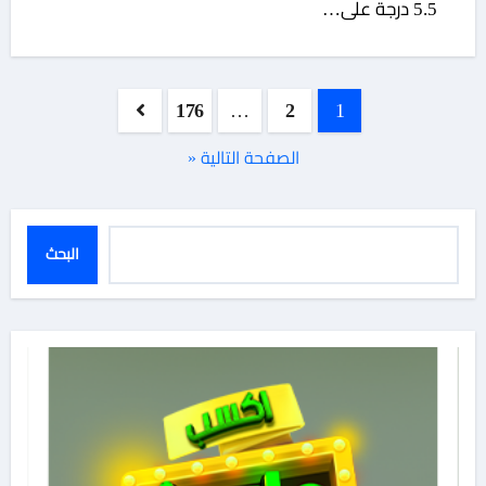
5.5 درجة على…
تعدد
176
…
2
1
صفحات
الصفحة التالية «
المقالات
البحث