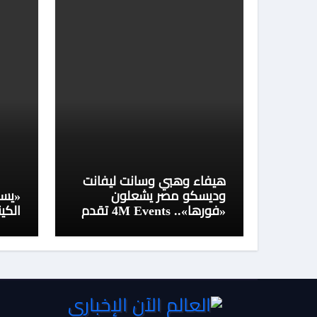
هيفاء وهبي وسانت ليفانت
وديسكو مصر يشعلون
«يسأ
«فورها».. 4M Events تقدم
الكين
ليلة موسيقية استثنائية في
موسم جدة