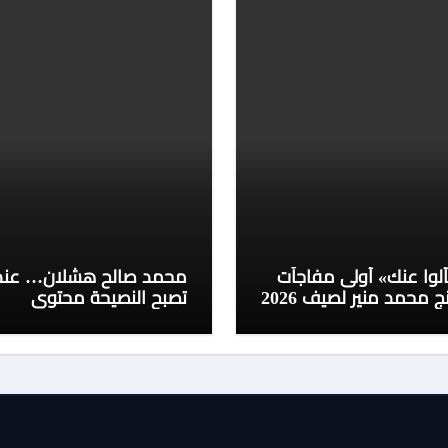
لوا عنك» أولى مفاجآت
محمد صالح هشلان… عند
ج محمد منير لصيف 2026
تصبح النصيحة محتوى