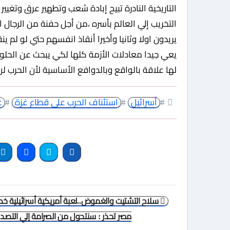
التاريخية النادرة تبيح إبادة شعب وتطهير عرق وتغي
التخريب إلي العالم بأسره ،من أجل حفنة من الرجا
يريدون اولا وثانيا وأخيرا أنقاذ انفسهم حتي لو لم 
يعي جيدا معادلات الأزمة كلها لكي يبحث عن الحلول
لها علاقة بالواقع وبالدوافع الأساسية لأن الحرب 
#
أسرائيل
#
استئناف الحرب على قطاع غزة
#
غ
تصفّح
سلاح التشتيت والغموض..لعبة أمريكية أسرائيلية خط
المقالات
مصر تحذر : سنتحول من الصرامة إلي التصد