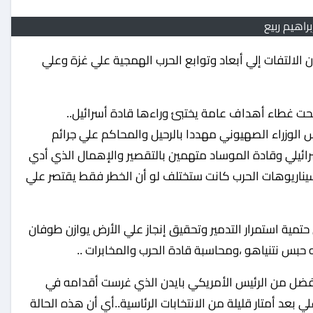
براهيم ربيع
ت غطاء أهداف عامة يختبئ وراءها قادة أسرائيل..
س الوزراء الصهيوني مهددا بالرحيل والمحاكم علي جرائم
رائيلي وقادة الموساد متهمين بالتقصير والإهمال الذي أدي
يناريوهات الحرب كانت ستختلف لو أن الخطر فقط يقتصر علي
ية استمرار التدمير وتحقيق إنجاز علي الأرض يوازن طوفان
س نتنياهو ،ومحاسبة قادة الحرب والمخابرات ..
 أفضل من الرئيس الأمريكي بايدن الذي غرست أقدامه في
عد أمتار قليلة من الانتخابات الرئاسية..أي أن هذه الحالة