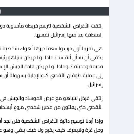
إ
إلتقت الأغراض الشخصية لترسم خريطة مأساوية دون الالتفات إلي أبعاد وتوابع الحرب الهمجية علي غزة وعلي
المنطقة بما فيها إسرائيل نفسها.
هي تقريبا أول حرب واسعة تديرها أهواء شخصية تح
يكفي أن نسأل أنفسنا : ماذا لو لم يكن نتنياهو رئي
قديمة وحديثة ؟..وماذا لو لم يكن قادة الجيش الإس
إلي عملية طوفان الأقصي ؟..والإجابة بسهولة أن س
إسرائيل.
إلتقي غرض نتنياهو مع غرض الموساد والجيش في حتم
الأقصي حتي يفلتون من مصير شخصي مروع أبسطه حب
وإذا أردنا توسيع دائرة الأغراض الشخصية فلن نجد
وحل غزة ولايعرف كيف يخرج ولا كيف يبقي وهو علي ب