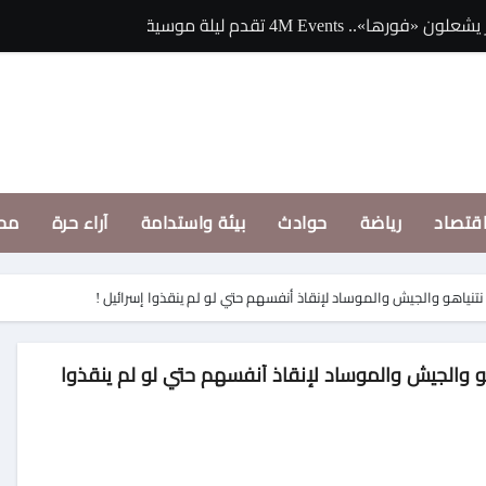
يلة موسيقية استثنائية في موسم جدة
«يسألوا عنك» أولى 
قتصاد
رياضة
حوادث
بيئة واستدامة
آراء حرة
مح
نياهو والجيش والموساد لإنقاذ أنفسهم حتي لو لم ينقذوا إسرائيل !
وقف كيف تحالف نتنياهو والجيش والموساد لإنقاذ أنفسهم حتي لو لم ينقذوا