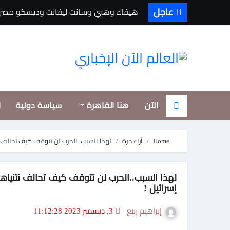
Ski
عاجل
هيفاء وهبي وسانت ليفانت وديسكو مصر يشعلون «فورها».. 4M Events تقدم ل
t
conten
الآن
هنا القاهرة
سياسة دولية
ا
Home
آراء حرة
لهذا السبب..الحرب لن تتوقف كيف تحالف نت
لهذا السبب..الحرب لن تت
إسرائيل !
إبراهيم ربيع
3, ديسمبر 2023 11:12:28