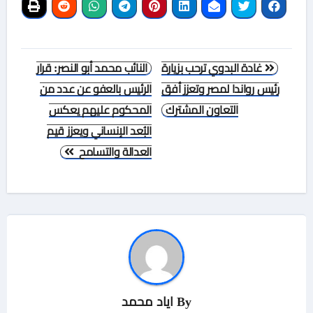
تصفّح
غادة البدوي ترحب بزيارة
النائب محمد أبو النصر: قرار
المقالات
رئيس رواندا لمصر وتعزز أفق
الرئيس بالعفو عن عدد من
التعاون المشترك
المحكوم عليهم يعكس
البُعد الإنساني ويعزز قيم
العدالة والتسامح
By
اياد محمد