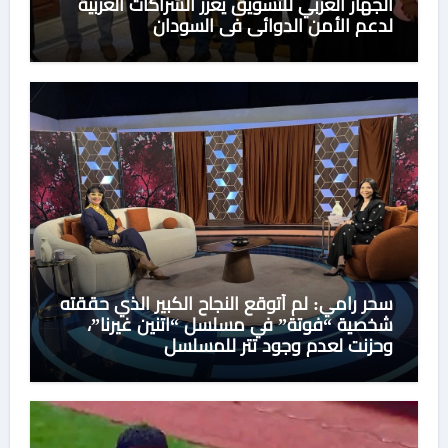
الجهاز العربي للتسويق يعزز الشراكات العربية
لدعم الأمن الدوائي في السودان
سحر رامي: لم أتوقع النجاح الكبير الذي حققته
شخصية “فوتة” في مسلسل “اتنين غيرنا”،
وحزنت لعدم وجود تتر للمسلسل