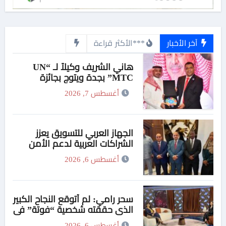
آخر الأخبار
***الأكثر قراءة
هاني الشريف وكيلاً لـ “UN
MTC” بجدة ويتوج بجائزة
“القائد المؤثر”
أغسطس 7, 2026
الجهاز العربي للتسويق يعزز
الشراكات العربية لدعم الأمن
الدوائي في السودان
أغسطس 6, 2026
سحر رامي: لم أتوقع النجاح الكبير
الذي حققته شخصية “فوتة” في
مسلسل “اتنين غيرنا”، وحزنت
أغسطس 6, 2026