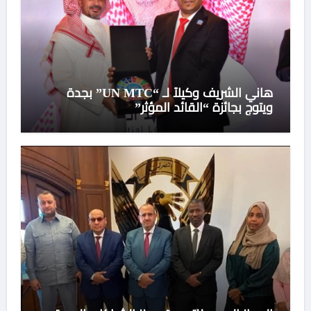
هاني الشريف وكيلاً لـ “UN MTC” بجدة
ويتوج بجائزة “القائد المؤثر”