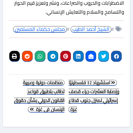
الاضطرابات والحروب والصراعات، ونشر وتعزيز قيم الحوار
والتسامح والسلام والتعايش الإنساني.
#
الشيخ أحمد الطيب
#
مجلس حكماء المسلمين
تصفّح
استشهاد 12 فلسطينيًا
منظمات دولية وعربية
المقالات
وإصابة العشرات جراء قصف
تطالب بتطبيق قواعد
إسرائيلي لمنزل جنوب قطاع
القانون الدولي بشأن حقوق
غزة
الإنسان فى غزة