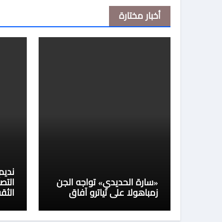
أخبار مختارة
نديم
«سارة الحديدي» تواجه الجن
التص
زمباهولا على تياترو آفاق
الثق
مصر