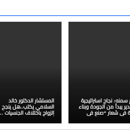
 سمنه: نجاح استراتيجية
المستشار الدكتور خالد
دير يبدأ من الجودة وبناء
السلامي يكتب..هل ينجح
ة في شعار “صنع في
الزواج باختلاف الجنسيات …
”
أن النجاح تصنعه منظومة
القيم؟