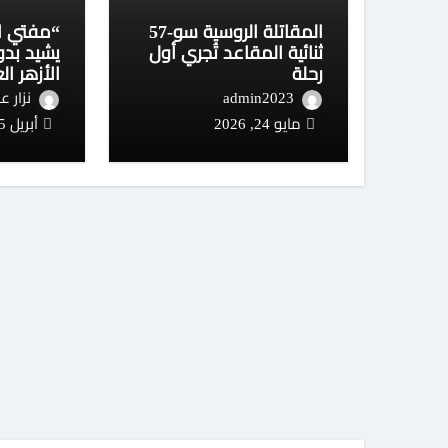
المقاتلة الروسية سو-57
“مفتي ال
ثنائية المقاعد تُجري أول
يشيد بدو
رحلة
الأزهر ال
الأئمة و
admin2023
نزار ع
مايو 24, 2026
أبريل 15, 2026