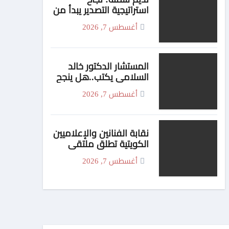
استراتيجية التصدير يبدأ من
الجودة وبناء الثقة في
أغسطس 7, 2026
شعار “صنع في مصر”
المستشار الدكتور خالد
السلامي يكتب..هل ينجح
الزواج باختلاف الجنسيات
أغسطس 7, 2026
… أم أن النجاح تصنعه
منظومة القيم؟
نقابة الفنانين والإعلاميين
الكويتية تطلق ملتقى
“نجوم الوطن” وتكرّم
أغسطس 7, 2026
المرزوق وكوكبة من رموز
الفن والإعلام واتحاد
الفنانين العرب يهنىء
المكرمين