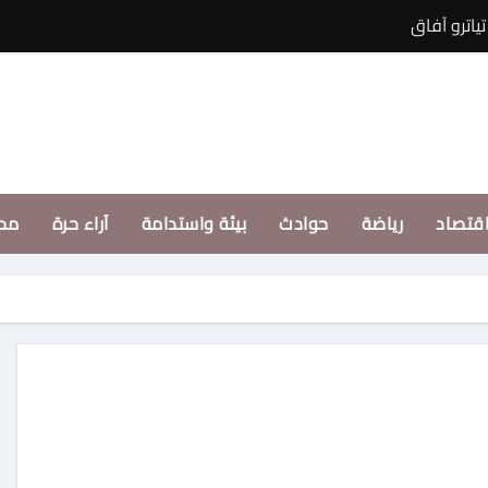
ياترو آفاق
نديم سمنه: نجاح اس
قتصاد
رياضة
حوادث
بيئة واستدامة
آراء حرة
مح