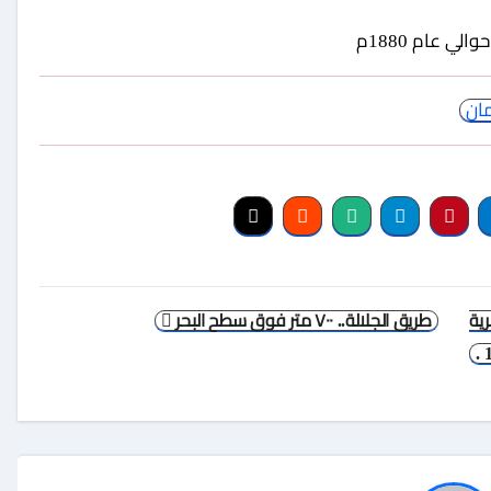
ي عام 1880م
مان
ية
طريق الجلالة.. ٧٠٠ متر فوق سطح البحر