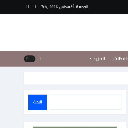
تراتيجية التصدير يبدأ من الجودة وبناء الثقة في شعار “صنع في مصر”
الجمعة. أغسطس 7th, 2026
افظات
المزيد
البحث