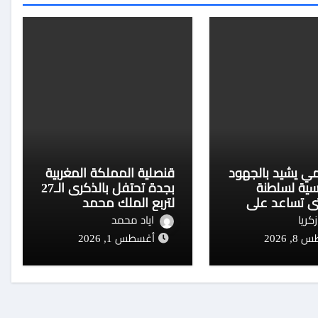
ي يشيد بالجهود
قنصلية المملكة المغربية
سية لسلطنة
بجدة تحتفل بالذكرى الـ27
ي تساعد على
لتربع الملك محمد
ق هُرمز
السادس على العرش
كريا
اياد محمد
بحضور محافظ جدة
 2026
أغسطس 1, 2026
والدبلوماسيين