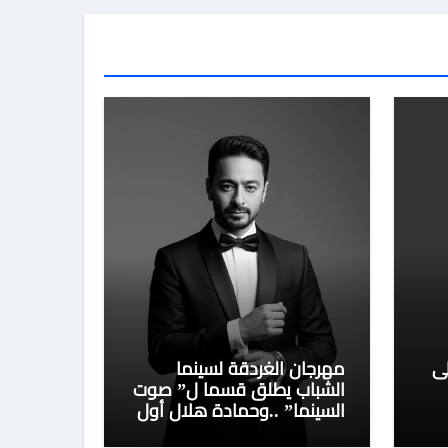
ى
مهرجان الغردقة لسينما
الشباب يطلق قسما ل” صوت
السينما” ..وحمادة هلال أول
المكرمين