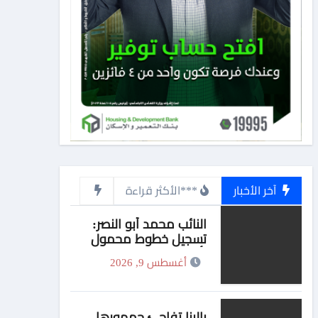
آخر الأخبار
***الأكثر قراءة
النائب محمد أبو النصر:
تسجيل خطوط محمول
بأسماء المواطنين دون
أغسطس 9, 2026
علمهم انتهاك لحقوقهم
وأطالب بمحاسبة وتغليظ
العقوبات على الشركات
المخالفة
يالينا تفاجئ جمهورها..