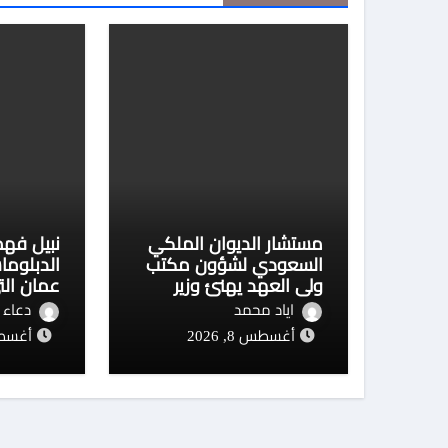
مستشار الديوان الملكي
نبيل فهم
السعودي لشؤون مكتب
الدبلوما
ولي العهد يهنئ وزير
عمان الت
التربية والتعليم والتعليم
فتح مضي
اياد محمد
دعاء ز
الفني بمناسبة منحه
أغسطس 8, 2026
أغسطس 8,
الدكتوراة الفخرية من
جامعة هيروشيما اليابانية