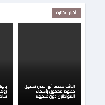
أخبار مختارة
النائب محمد أبو النصر: تسجيل
يالي
خطوط محمول بأسماء
روما
المواطنين دون علمهم
ساخن
انتهاك لحقوقهم وأطالب