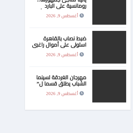
رومانسية على البارد
وإيقاعات ساخنة في أحدث
أغسطس 9, 2026
كليباتها
ضبط نصاب بالقاهرة
استولى على أموال راغبي
السفر للخارج بزعم توفير
أغسطس 9, 2026
تأشيرات
مهرجان الغردقة لسينما
الشباب يطلق قسما ل”
صوت السينما” ..وحمادة
أغسطس 9, 2026
هلال أول المكرمين