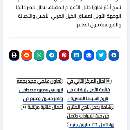
نسخ أكثر تطورًا خلال الأعوام المقبلة، لتظل مصر دائمًا
الوجهة الأولى لعشاق الخيل العربي الأصيل والأصالة
والفروسية حول العالم.
تصفّح
احتل المركز الثاني في
تعاون عالمي جديد يجمع
المقالات
قائمة الأعلى إيرادات في
لاروسي بعمرو مصطفى
تاريخ السينما المصرية :
وتامر حسين وعليم في
برشامة يدخل نادي المئتين
أعمال غنائية مرتقبة
من حيث للايرادات وتصل
إيراداته ل ٢٠٦ مليون جنيه