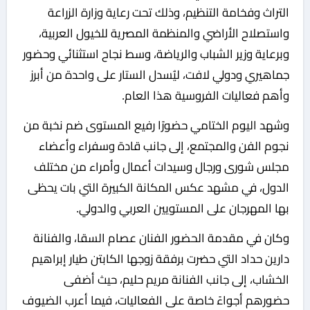
التراث وفخامة التنظيم، وذلك تحت رعاية وزارة الزراعة
واستصلاح الأراضي والمنظمة المصرية للخيول العربية،
وبرعاية وزير الشباب والرياضة، وسط نجاح استثنائي وحضور
جماهيري ودولي لافت، ليُسدل الستار على واحدة من أبرز
وأهم فعاليات الفروسية هذا العام.
وشهد اليوم الختامي حضورًا رفيع المستوى ضم نخبة من
نجوم الفن والمجتمع، إلى جانب قادة وسفراء وأعضاء
مجلس شورى ورجال وسيدات أعمال وأمراء من مختلف
الدول، في مشهد عكس المكانة الكبيرة التي بات يحظى
بها المهرجان على المستويين العربي والدولي.
وكان في مقدمة الحضور الفنان عصام السقا، والفنانة
دارين حداد التي حضرت برفقة زوجها الكابتن طيار إبراهيم
الخشاب، إلى جانب الفنانة مريم حليم، حيث أضفى
حضورهم أجواءً خاصة على الفعاليات، فيما أعرب الضيوف