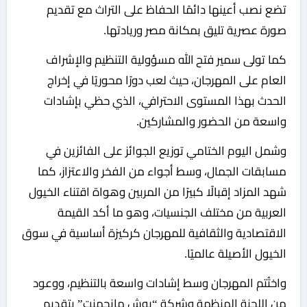
تضع نصب أعينها دائمًا الحفاظ على التراث مع تقديم
صورة عصرية تليق بمكانة مصر وريادتها.
كما تولى سمير فتح الله مسؤولية التنظيم والإشراف
العام على المهرجان، حيث لعب دورًا محوريًا في إخراج
الحدث بهذا المستوى الاحترافي، الذي حظي بإشادات
واسعة من الحضور والمشاركين.
وشمل اليوم الختامي توزيع الجوائز على الفائزين في
مسابقات الجمال، وسط أجواء من الفخر والاعتزاز، كما
شهد المزاد إقبالًا كبيرًا من المربين وهواة اقتناء الخيول
العربية من مختلف الجنسيات، وهو ما أكد القيمة
الاقتصادية والثقافية للمهرجان كركيزة أساسية في سوق
الخيول الأصيلة عالميًا.
واختُتم المهرجان وسط إشادات واسعة بالتنظيم، ووعود
من اللجنة المنظمة وشركة “بوش مانجمنت” بتقديم