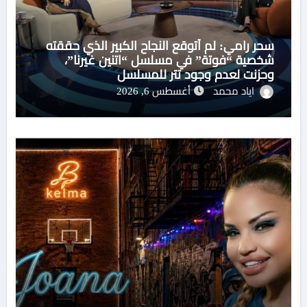
سحر رامي: لم أتوقع النجاح الكبير الذي حققته
شخصية “فوتة” في مسلسل “اتنين غيرنا”،
وحزنت لعدم وجود تتر للمسلسل
اياد محمد
أغسطس 6, 2026