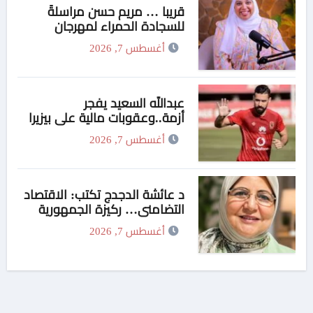
قريبا … مريم حسن مراسلةً
للسجادة الحمراء لمهرجان
“الأفضل في الأفضل”..
أغسطس 7, 2026
ومفاجأة نارية من راديو “في
السكه
عبدالله السعيد يفجر
أزمة..وعقوبات مالية علي بيزيرا
وبانزا
أغسطس 7, 2026
د عائشة الدجدج تكتب: الاقتصاد
التضامني… ركيزة الجمهورية
الجديدة لتحقيق التنمية الشاملة
أغسطس 7, 2026
والعدالة الاجتماعية