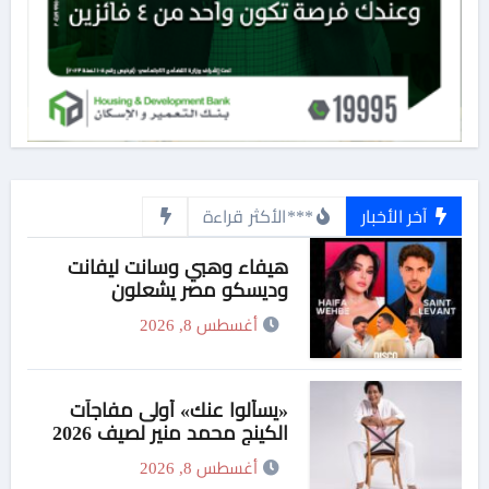
آخر الأخبار
***الأكثر قراءة
هيفاء وهبي وسانت ليفانت
وديسكو مصر يشعلون
«فورها».. 4M Events تقدم ليلة
أغسطس 8, 2026
موسيقية استثنائية في موسم
جدة
«يسألوا عنك» أولى مفاجآت
الكينج محمد منير لصيف 2026
أغسطس 8, 2026