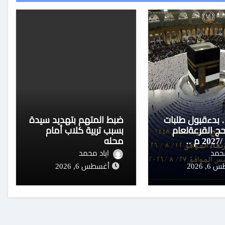
.. بدءقبول طلبات
ضبط المتهم بتهديد سيدة
حج القرعةلعام
بسبب تربية كلاب أمام
1448 هـ /2027 م ..
محله
محمد
اياد محمد
 2026
أغسطس 6, 2026