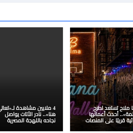
ا ملاح تستعد لطرح
4 ملايين مشاهدة لـ«تعال
مة».. أحدث أعمالها
هنا».. نادر الأتات يواصل
ئية قريبًا على المنصات
نجاحه باللهجة المصرية
مية