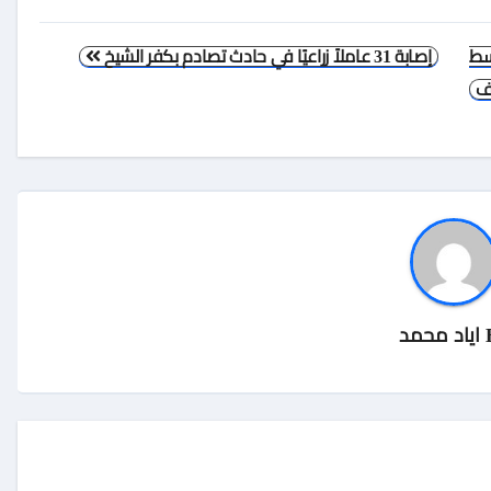
سط
إصابة 31 عاملاً زراعيًا في حادث تصادم بكفر الشيخ
ف
اياد محمد