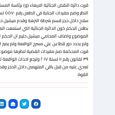
قررت دائرة النقض الجنائية الاربعاء (و) برئاسة ا
سلاح داخل حجز قسم شرطة النزهة وقدم ميشيل حل
بطلان الحكم كون الدائرة الجنائية التي استمعت ال
الموضوع واضاف المحامي ميشيل حليم ان الحكم الم
ولم يحدد دور للطاعن علي مسرح الواقعة ولم يميز ا
قررت المحكمة ضم مفردات القضية لنظرها موضوعيآ 
٣٩ لقانون رقم ١١ لسنة ٢٠١٧ وت
تعدي عليه من قبل باقي المتهمين داخل الحجز وقد 
القوة