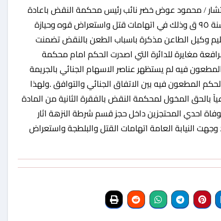
لمستشار / محمود عوض خضر نائب رئيس محكمة النقض باعادة
النظر وضم مفردات الجناية في الطعن رقم ٥٥٧٠ لسنة ٩٥ ق وذلك في اتهامات قتل واستعراض قوه وحيازة
يم وكيل الطاعن مذكرة باسباب الطعن بالنقض تضمنت
مرافعة مغايرة للدائرة التي اصدرت الحكم امام محكمة
طعون فيه لم يستظهر عناصر الاسهام الجنائي بالجريمة
لحكم المطعون فيه بين الاتفاق الجنائي والتوافق .ولهذا
بالحق المخول لمحكمة النقض بالفقرة الثانية من المادة
رجع احداث الواقعة لوفاة احدي المحتجزين داخل حجز قسم شرطة النزهة اثار
وجهت النيابة العامة اتهامات القتل والبلطجة واستعراض