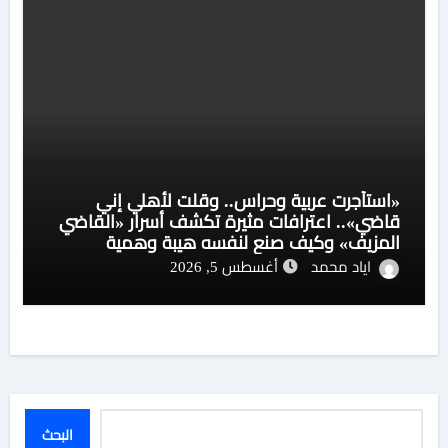
«استأجرت عربية وحراس.. وقلت لأهلي إني
قاضي».. اعترافات مثيرة تكشف أسرار «القاضي
المزيف» وكيف صنع لنفسه هيبة وهمية
اياد محمد
أغسطس 5, 2026
البحث