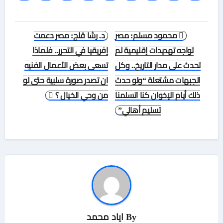
تصفّح
محمود مسلم: مصر
د. رشا قلج: مصر دعمت
المقالات
تواجه تهديدات إقليمية لم
إفريقيا في التحرر.. فلماذا
تحدث على مدار التاريخ.. وكل
تسعى بعض الأعمال الفنيه
الجبهات مشتعلة “ولو حدث
ان تصدر صورة سلبية حتى لو
ذلك أيام الإخوان كنا اتسلمنا
من وحي الخيال ؟
تسليم أهالي”
By
اياد محمد