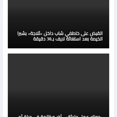
القبض على خاطفي شاب داخل «ثلاجة» بشبرا
الخيمة بعد استغاثة لايف بـ30 دقيقة
«جوزك عمل حادثة».. آخر مكالمة في حياة أم