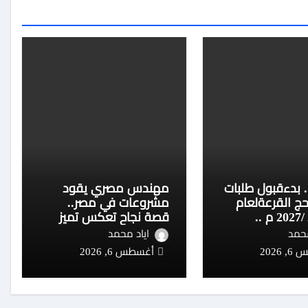
.. بدءقبول طلبات
مهندس مصري يقود
حج القرعةلعام
مشروعات في مصر..
1448 هـ /2027 م ..
قصة نجاح تعكس تميز
الكفاءات المصرية في
محمد
اياد محمد
قطاع التكنولوجيا
2026
أغسطس 6, 2026