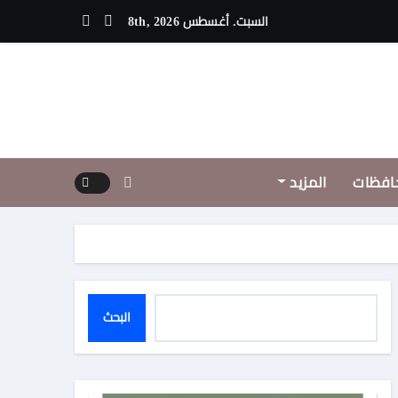
 أبو ضفائر يكتب :في محراب الانفصام الأخلاقي.. حين تنفصل الشعيرة ع
السبت. أغسطس 8th, 2026
افظات
المزيد
البحث