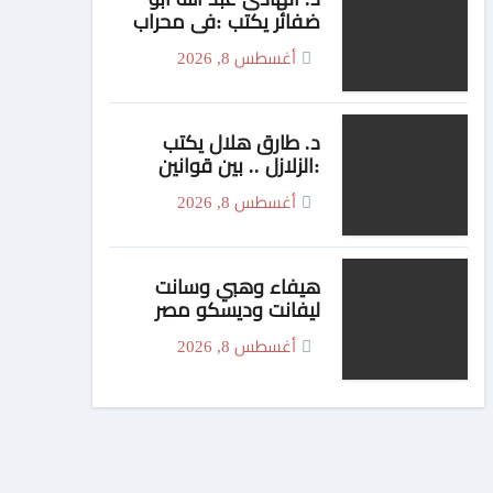
ضفائر يكتب :في محراب
الانفصام الأخلاقي.. حين
أغسطس 8, 2026
تنفصل الشعيرة عن
الضمير
د. طارق هلال يكتب
:الزلازل .. بين قوانين
الأرض ورسائل السماء
أغسطس 8, 2026
هيفاء وهبي وسانت
ليفانت وديسكو مصر
يشعلون «فورها».. 4M
أغسطس 8, 2026
Events تقدم ليلة
موسيقية استثنائية في
موسم جدة