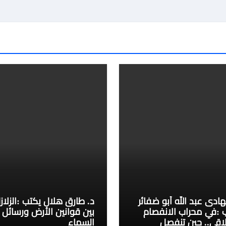
لهادى عبد الله أبو ضفائر
د. طارق هلال يكتب :الزلازل
 :في محراب الانفصام
بين قوانين الأرض ورسائل
لاقي.. حين تنفصل
السماء