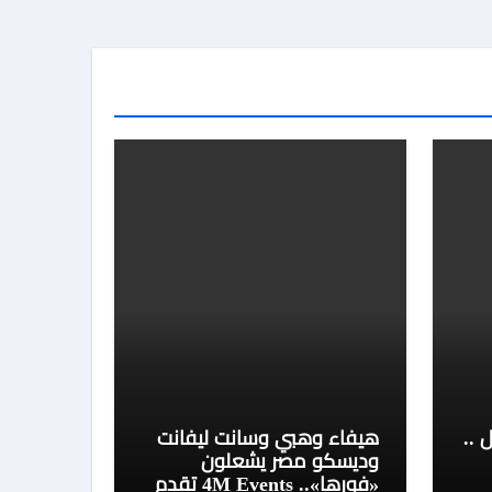
 ..
هيفاء وهبي وسانت ليفانت
وديسكو مصر يشعلون
«فورها».. 4M Events تقدم