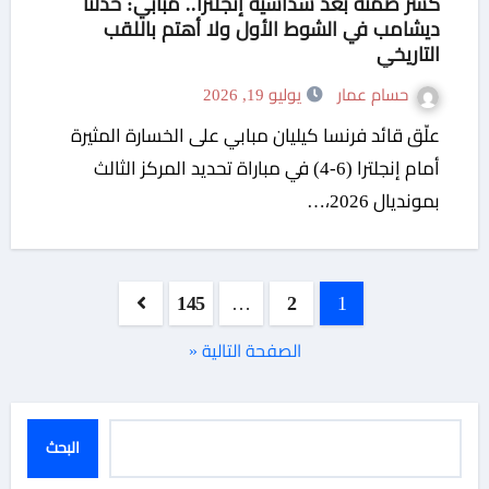
كسر صمته بعد سداسية إنجلترا.. مبابي: خذلنا
ديشامب في الشوط الأول ولا أهتم باللقب
التاريخي
حسام عمار
يوليو 19, 2026
علّق قائد فرنسا كيليان مبابي على الخسارة المثيرة
أمام إنجلترا (6-4) في مباراة تحديد المركز الثالث
بمونديال 2026،…
تعدد
145
…
2
1
صفحات
الصفحة التالية «
المقالات
البحث