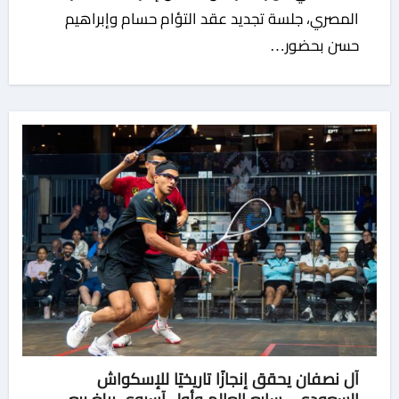
المصري، جلسة تجديد عقد التؤام حسام وإبراهيم
حسن بحضور…
آل نصفان يحقق إنجازًا تاريخيًا للإسكواش