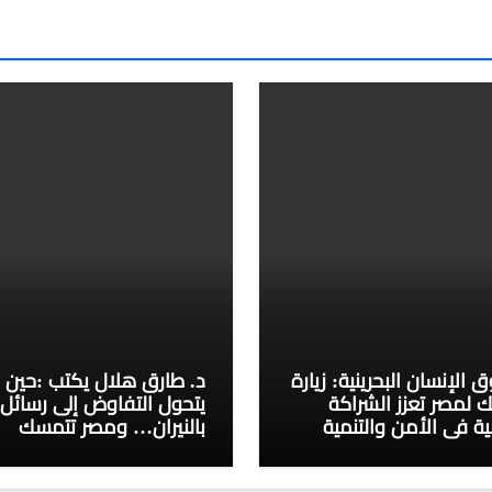
 الإنسان البحرينية: زيارة
د. طارق هلال يكتب :حين
ك لمصر تعزز الشراكة
يتحول التفاوض إلى رسائل
بية في الأمن والتنمية
بالنيران… ومصر تتمسك
بالحكمة