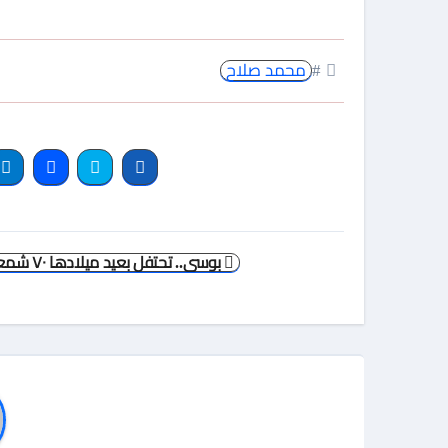
#
محمد صلاح
تصفّح
بوسى.. تحتفل بعيد ميلادها ٧٠ شمعة
المقالات