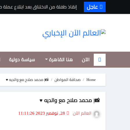
Ski
عاجل
إنقاذ طفلة من الاختناق بعد ابتلاع عملة 
t
conten
الآن
هنا القاهرة
سياسة دولية
ا
Home
صحافة المواطن
📸| محمد صلاح مع والديه ♥️
📸| محمد صلاح مع والديه ♥️
العالم الآن
28, نوفمبر 2023 11:11:26