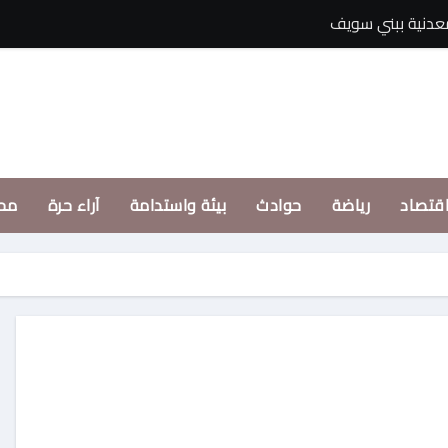
معدنية ببني سويف
حقوق الإنسان البحري
قتصاد
رياضة
حوادث
بيئة واستدامة
آراء حرة
مح