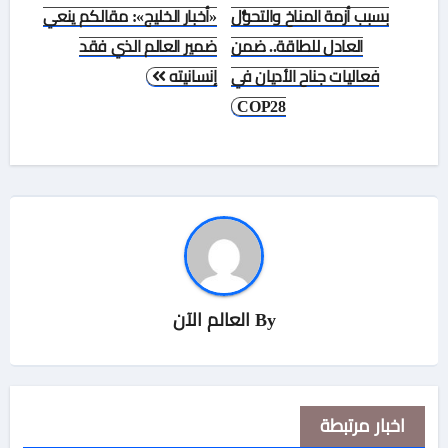
المقالات
بسبب أزمة المناخ والتحوُّل
«أخبار الخليج»: مقالكم ينعي
العادل للطاقة.. ضمن
ضمير العالم الذي فقد
فعاليات جناح الأديان في
إنسانيته
COP28
By
العالم الآن
اخبار مرتبطة