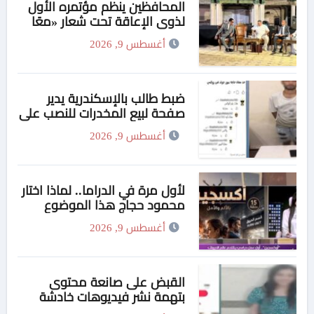
المحافظين ينظم مؤتمره الأول
لذوي الإعاقة تحت شعار «معًا
بلا حواجز نحو 2030»
أغسطس 9, 2026
ضبط طالب بالإسكندرية يدير
صفحة لبيع المخدرات للنصب على
راغبي الشراء
أغسطس 9, 2026
لأول مرة في الدراما.. لماذا اختار
محمود حجاج هذا الموضوع
الشائك؟! فلسفة «الأوكسجين»:
أغسطس 9, 2026
العنصر المسبب للاشتعال
والكوارث ومصدر الألم.. يتحول
بذاته إلى السبب الأول للإنقاذ
وصانع النجاة
القبض على صانعة محتوى
بتهمة نشر فيديوهات خادشة
للحياء بالدقهلية