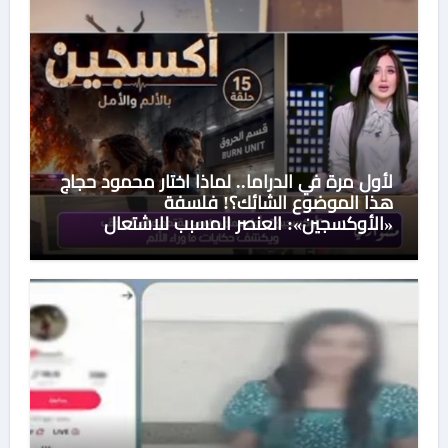
لأول مرة في الدراما.. لماذا اختار محمود حجاج
هذا الموضوع الشائك؟! فلسفة
«الأوكسجين»: العنصر المسبب للاشتعال
والكوارث ومصدر الألم.. يتحول بذاته إلى السبب
الأول للإنقاذ وصانع النجاة