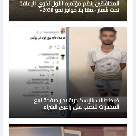
المحافظين ينظم مؤتمره الأول لذوي الإعاقة
تحت شعار «معًا بلا حواجز نحو 2030»
ضبط طالب بالإسكندرية يدير صفحة لبيع
المخدرات للنصب على راغبي الشراء