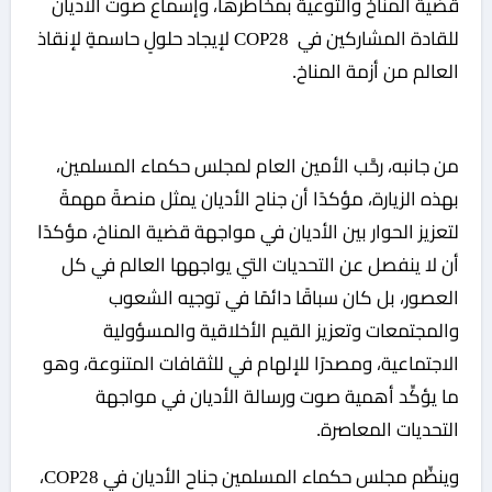
قضية المناخ والتوعية بمخاطرها، وإسماع صوت الأديان
للقادة المشاركين في COP28 لإيجاد حلولٍ حاسمةٍ لإنقاذ
العالم من أزمة المناخ.
من جانبه، رحَّب الأمين العام لمجلس حكماء المسلمين،
بهذه الزيارة، مؤكدًا أن جناح الأديان يمثل منصةً مهمةً
لتعزيز الحوار بين الأديان في مواجهة قضية المناخ، مؤكدًا
أن لا ينفصل عن التحديات التي يواجهها العالم في كل
العصور، بل كان سباقًا دائمًا في توجيه الشعوب
والمجتمعات وتعزيز القيم الأخلاقية والمسؤولية
الاجتماعية، ومصدرًا للإلهام في للثقافات المتنوعة، وهو
ما يؤكِّد أهمية صوت ورسالة الأديان في مواجهة
التحديات المعاصرة.
وينظِّم مجلس حكماء المسلمين جناح الأديان في COP28،