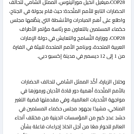
COP28،ميغيل أنخيل موراتينوس، الممثل السَّامي لتحالف
الحضارات التابع للأمم المتَّحدة؛ حيث قام بجولة في الجناح،
واطلع على أهم المبادرات والأنشطة التي ينظِّمها مجلس
حكماء المسلمين بالتعاون مع رئاسة مؤتمر الأطراف
COP28، ووزارة التَّسامح والتعايش في دولة الإمارات
العربية المتحدة، وبرنامج الأمم المتحدة للبيئة في الفترة
من 1 إلى 12 ديسمبر في مدينة إكسبو دبي.
وخلال الزيارة، أكَّد الممثل السَّامي لتحالف الحضارات
بالأمم المتَّحدة أهمية دور قادة الأديان ورموزها في
مواجهة التَّحديات العالمية، وفي مقدمتها قضية التغير
المناخي، مشيدًا بجهود مجلس حكماء المسلمين في
حشدِ عددٍ كبيرٍ من المؤسسات الدينية من مختلف أنحاء
العالم للحوار معًا من أجل اتخاذ إجراءات فاعلة بشأن