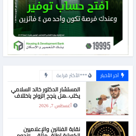
آخر الأخبار
***الأكثر قراءة
المستشار الدكتور خالد السلامي
يكتب..هل ينجح الزواج باختلاف
الجنسيات … أم أن النجاح تصنعه
أغسطس 7, 2026
منظومة القيم؟
نقابة الفنانين والإعلاميين
الكويتية تطلق ملتقى “نجوم