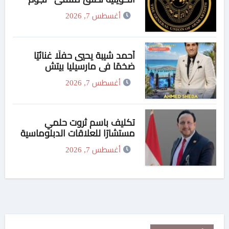
الوطن” وتكرّم المرزوق وكوكبة
أغسطس 7, 2026
من رموز الفن والإعلام واتحاد
الفنانين العرب يهنىء المكرمين
أحمد شيبة يحيي حفلًا غنائيًا
ضخمًا في مارسيليا بيتش
بالساحل الشمالي الاحد
أغسطس 7, 2026
تكليف باسم ثروت حلمي
مستشارًا للعلاقات الدبلوماسية
وعضوًا بالهيئة الاستشارية العليا
أغسطس 7, 2026
لمنظمة «جاد جمينت يوإن»