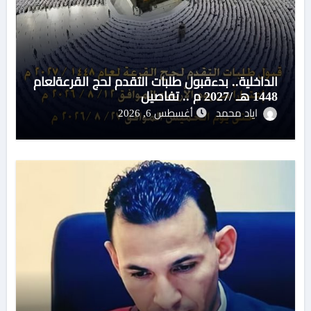
الداخلية.. بدءقبول طلبات التقدم لحج القرعةلعام
1448 هـ /2027 م .. تفاصيل
اياد محمد
أغسطس 6, 2026