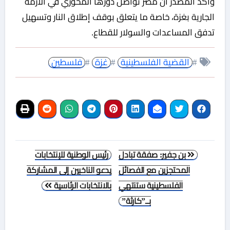
وأكد المصدر أن مصر تواصل دورها المحوري في الأزمة
الجارية بغزة، خاصة ما يتعلق بوقف إطلاق النار وتسهيل
تدفق المساعدات والسولار للقطاع.
#
القضية الفلسطينية
#
غزة
#
فلسطين
تصفّح
بن جفير: صفقة تبادل
رئيس الوطنية للإنتخابات
المقالات
المحتجزين مع الفصائل
يدعو الناخبين إلى المشاركة
الفلسطينية ستنتهي
بالانتخابات الرئاسية
بــ”كارثة”