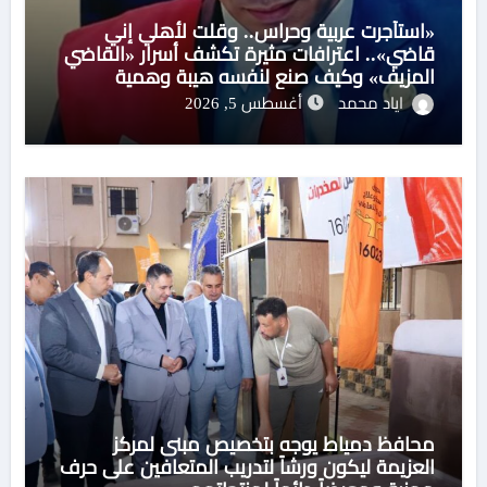
«استأجرت عربية وحراس.. وقلت لأهلي إني
قاضي».. اعترافات مثيرة تكشف أسرار «القاضي
المزيف» وكيف صنع لنفسه هيبة وهمية
اياد محمد
أغسطس 5, 2026
محافظ دمياط يوجه بتخصيص مبنى لمركز
العزيمة ليكون ورشاً لتدريب المتعافين على حرف