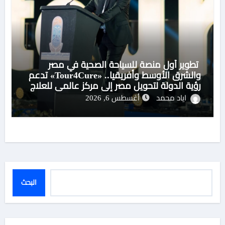
تطوير أول منصة للسياحة الصحية في مصر
والشرق الأوسط وأفريقيا.. «Tour4Cure» تدعم
رؤية الدولة لتحويل مصر إلى مركز عالمي للعلاج
والاستشفاء
اياد محمد
أغسطس 6, 2026
البحث