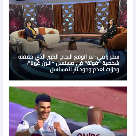
سحر رامي: لم أتوقع النجاح الكبير الذي حققته
شخصية “فوتة” في مسلسل “اتنين غيرنا”،
وحزنت لعدم وجود تتر للمسلسل