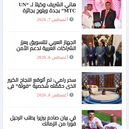
هاني الشريف وكيلاً لـ “UN
MTC” بجدة ويتوج بجائزة
“القائد المؤثر”
أغسطس 7, 2026
الجهاز العربي للتسويق يعزز
الشراكات العربية لدعم الأمن
الدوائي في السودان
أغسطس 6, 2026
سحر رامي: لم أتوقع النجاح الكبير
الذي حققته شخصية “فوتة” في
مسلسل “اتنين غيرنا”، وحزنت
أغسطس 6, 2026
لعدم وجود تتر للمسلسل
في بيان صادم بيزيرا يطلب الرحيل
فورا من الزمالك