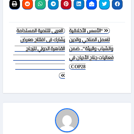
تصفّح
“الأسس الأخلاقية
العربى للتنمية المستدامة
المقالات
للعمل المناخي والدين
يشارك فى افتتاح معرض
والشباب والبيئة”.. ضمن
القاهرة الدولي للزجاج
فعاليات جناح الأديان في
COP28