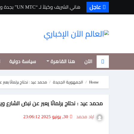
Ski
عاجل
هاني الشريف وكيلاً لـ “UN MTC” بجدة ويتوج بجائزة “القائد المؤثر”
t
conten
الآن
هنا القاهرة
سياسة دولية
ا
Home
الجمهورية الجديدة
محمد عيد : نحتاج برلمانًا يعبر
محمد عيد : نحتاج برلمانًا يعبر عن نبض الشارع وي
اياد محمد
30, يونيو 2025 23:06:12