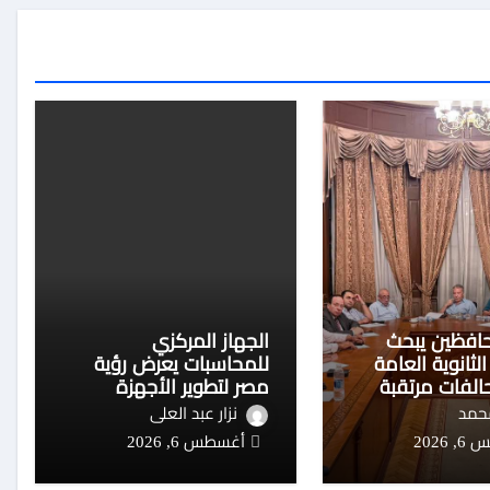
افظين يبحث
الجهاز المركزي
ثانوية العامة
للمحاسبات يعرض رؤية
الفات مرتقبة
مصر لتطوير الأجهزة
وعين
الرقابية في القمة
محمد
نزار عبد العلى
العالمية للإنتوساي
2026
أغسطس 6, 2026
بالمالديف