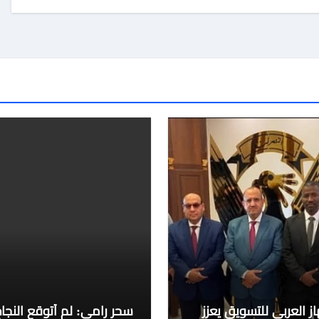
از العربي للتسويق يعزز
سحر رامي: لم أتوقع النجا