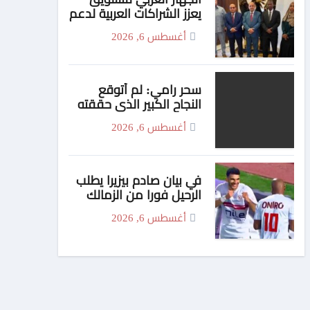
يعزز الشراكات العربية لدعم
الأمن الدوائي في
أغسطس 6, 2026
السودان
سحر رامي: لم أتوقع
النجاح الكبير الذي حققته
شخصية “فوتة” في
أغسطس 6, 2026
مسلسل “اتنين غيرنا”،
وحزنت لعدم وجود تتر
للمسلسل
في بيان صادم بيزيرا يطلب
الرحيل فورا من الزمالك
أغسطس 6, 2026