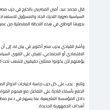
قال محمد عيد، أمين المصريين بالخارج في حزب مصر أكتوبر، أن المرحلة الراهنة تفرض على كافة الأحزاب
السياسية ضرورة التحرك الجاد والمسؤول للاستعداد لل
بدورها الوطني في هذه اللحظة المفصلية من عمر ا
وأشار القيادي بحزب مصر أكتوبر، في بيان له، إلى أ
الاقتصادي أو الاجتماعي، تفرض على القوى السياسي
يؤهلهم لأن يكونوا ممثلين حقيقيين للشعب تحت قب
وتابع : يجب على كل حزب دراسة احتياجات الدوائر ال
الدفع بأسماء قادرة على التفاعل مع هموم المواط
داخل المؤسسة التشريعية، بما يسهم في دعم منظو
أهداف الجمهورية الجديدة.