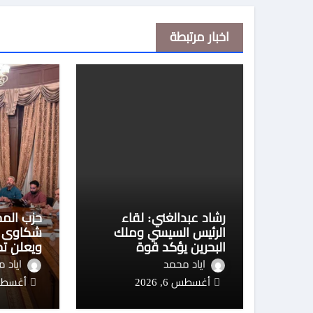
اخبار مرتبطة
رشاد عبدالغني: لقاء
حزب المح
الرئيس السيسي وملك
شكاوى ال
البحرين يؤكد قوة
ويعلن تح
التحالفات العربية وثبات
خلال أسب
اياد محمد
اياد 
الموقف المصري تجاه
أغسطس 6, 2026
أغسطس 6, 
قضايا المنطقة