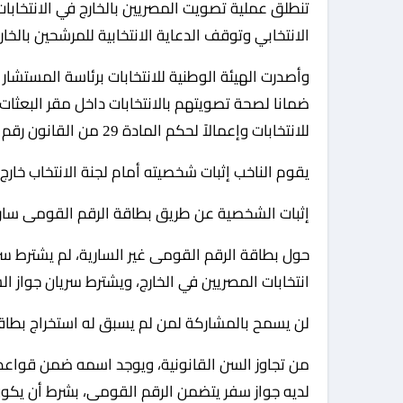
تنطلق عملية تصويت المصريين بالخارج في الانتخابات الرئاسية 2024، غدًا الجمعة، بعد انتهاء فترة الصمت
الانتخابي وتوقف الدعاية الانتخابية للمرشحين بالخارج
وأصدرت الهيئة الوطنية للانتخابات برئاسة المستشار
ضمانا لصحة تصويتهم بالانتخابات داخل مقر البعثات 
للانتخابات وإعمالاً لحكم المادة 29 من القانون رقم 22 لسنة 2014 بتنظيم الانتخابات الرئاسية، وجاءت كالتالي:
يقوم الناخب إثبات شخصيته أمام لجنة الانتخاب خارج 
إثبات الشخصية عن طريق بطاقة الرقم القومى سارية 
حول بطاقة الرقم القومى غير السارية، لم يشترط سر
انتخابات المصريين في الخارج، ويشترط سريان جواز ال
لن يسمح بالمشاركة لمن لم يسبق له استخراج بطاقة ر
من تجاوز السن القانونية، ويوجد اسمه ضمن قواعد ب
لديه جواز سفر يتضمن الرقم القومى، بشرط أن يكون