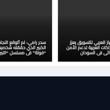
از العربي للتسويق يعزز
سحر رامي: لم أتوقع النجا
اكات العربية لدعم الأمن
الكبير الذي حققته شخصية
ائي في السودان
“فوتة” في مسلسل “اتنين
غيرنا”، وحزنت لعدم وجود ت
للمسلسل