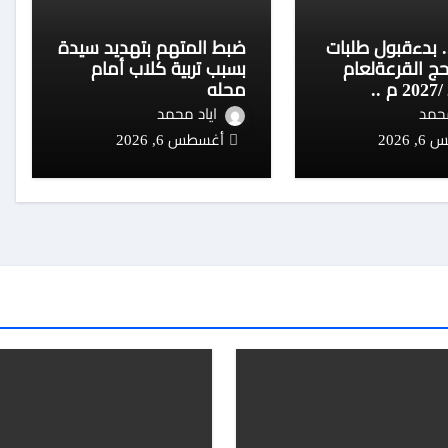
.. بدءقبول طلبات
ضبط المتهم بتهديد سيدة
حج القرعةلعام
بسبب تربية كلاب أمام
1448 هـ /2027 م ..
محله
محمد
اياد محمد
2026
أغسطس 6, 2026