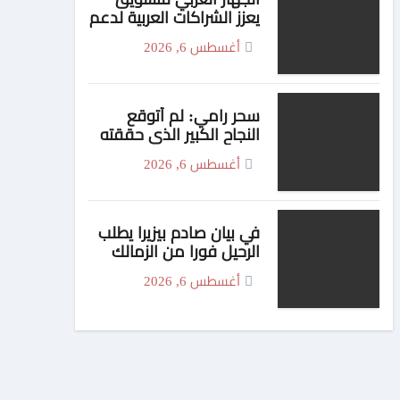
يعزز الشراكات العربية لدعم
الأمن الدوائي في
أغسطس 6, 2026
السودان
سحر رامي: لم أتوقع
النجاح الكبير الذي حققته
شخصية “فوتة” في
أغسطس 6, 2026
مسلسل “اتنين غيرنا”،
وحزنت لعدم وجود تتر
للمسلسل
في بيان صادم بيزيرا يطلب
الرحيل فورا من الزمالك
أغسطس 6, 2026