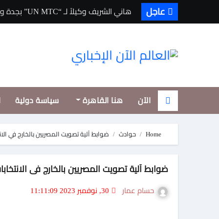
Ski
عاجل
هاني الشريف وكيلاً لـ “UN MTC” بجدة ويتوج بجائزة “القائد المؤثر”
t
conten
الآن
هنا القاهرة
سياسة دولية
ا
Home
حوادث
ضوابط آلية تصويت المصريين بالخارج في الانتخاب
ضوابط آلية تصويت المصريين بالخارج في الانتخابات ال
حسام عمار
30, نوفمبر 2023 11:11:09