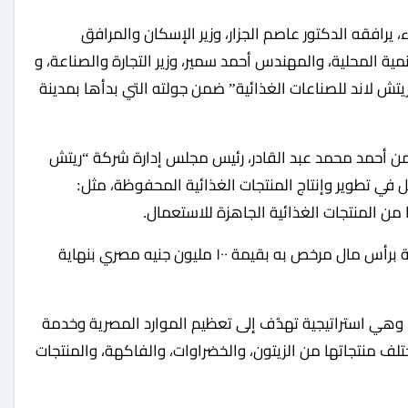
نمية المحلية، والمهندس أحمد سمير، وزير التجارة والصناعة، و
تش لاند للصناعات الغذائية” ضمن جولته التي بدأها بمدينة
من أحمد محمد عبد القادر، رئيس مجلس إدارة شركة “ريتش
 في تطوير وإنتاج المنتجات الغذائية المحفوظة، مثل:
 من المنتجات الغذائية الجاهزة للاستعمال.
وأضاف: تأسست شركة ريتش لاند للصناعات الغذائية برأس مال مرخص به بقيمة ١٠٠ مليون جنيه مصري بنهاية
رف، وهي استراتيجية تهدُف إلى تعظيم الموارد المصرية وخدمة
ف منتجاتها من الزيتون، والخضراوات، والفاكهة، والمنتجات