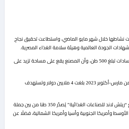
أت نشاطها خلال شهر مايو الماضي، واستطاعت تحقيق نجاح
شهادات الجودة العالمية وهيئة سلامة الغذاء المصرية.
وأشار “عبدالقادر” إلى أن الطاقة الإنتاجية لمصنع السادات تبلغ 500 طن، وأن المصنع يقع على مساحة تزيد على
وأوضح أن مبيعات الشركة وتعاقداتها خلال الفترة من مارس-أكتوبر 2023 بلغت 4 ملايين دولار وتستهدف
وقال معاذ سيف الدين، مدير عام الشركة، إن مصنع “ريتش لاند للصناعات الغذائية” يُصدِّر 350 طنا من بين جملة
الأوسط وأمريكا الجنوبية وأسيا وأمريكا الشمالية، فضلًا عن