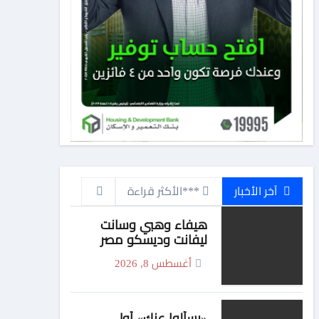
آخر الأخبار
***الأكثر قراءة
هيفاء وهبي وسانت
ليفانت وديسكو مصر
يشعلون «فورها».. 4M
أغسطس 8, 2026
Events تقدم ليلة
موسيقية استثنائية في
موسم جدة
«يسألوا عنك» أولى