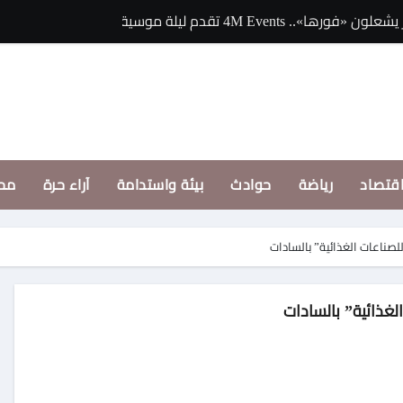
يلة موسيقية استثنائية في موسم جدة
«يسألوا عنك» أولى 
قتصاد
رياضة
حوادث
بيئة واستدامة
آراء حرة
مح
للصناعات الغذائية” بالسادات
لغذائية” بالسادات