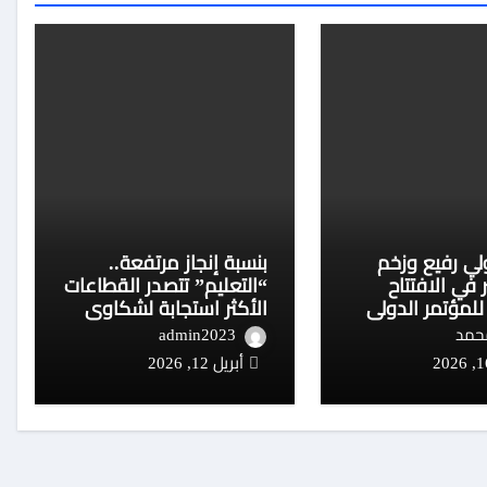
ي رفيع وزخم
بنسبة إنجاز مرتفعة..
 في الافتتاح
“التعليم” تتصدر القطاعات
لمؤتمر الدولي
الأكثر استجابة لشكاوى
لسكتة الدماغية
المواطنين
محمد
admin2023
أبريل 12, 2026