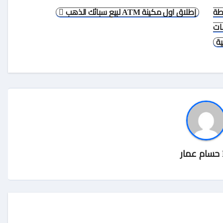
طة
إطلاق اول مكينة ATM لبيع سبائك الذهب
ات
ة
حسام عمار