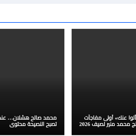
لوا عنك» أولى مفاجآت
محمد صالح هشلان… عند
ج محمد منير لصيف 2026
تصبح النصيحة محتوى