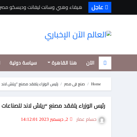
Ski
عاجل
هيفاء وهبي وسانت ليفانت وديسكو مصر يشعلون «فورها».. 4M Events تقدم ل
t
conten
الآن
هنا القاهرة
سياسة دولية
ا
Home
صنع فى مصر
رئيس الوزراء يتفقد مصنع “ريتش لاند 
رئيس الوزراء يتفقد مصنع “ريتش لاند للصناعات ا
حسام عمار
2, ديسمبر 2023 14:12:01