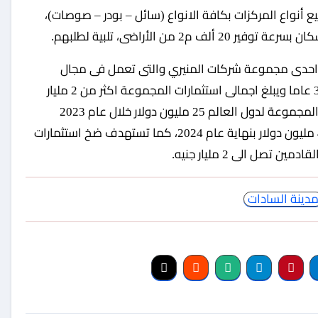
أنواع المركزات بكافة الانواع (سائل – بودر – صوصات)،
 من الأراضى، تلبية لطلبهم.
” احدى مجموعة شركات المنيري والتى تعمل فى مجال
الصناعات الغذائية والتنمية الزراعية ، منذ أكثر من 30 عاما ويبلغ اجمالى استثمارات المجموعة اكثر من 2 مليار
جنيه برأس مال مصرى 100 % وبلغت قيمة صادرات المجموعة لدول العالم 25 مليون دولار خلال عام 2023
وتستهدف المجموعة ان تصل قيمة التصدير الى 40 مليون دولار بنهاية عام 2024، كما تستهدف ضخ استثمارات
صل الى 2 مليار جنيه.
دينة السادات