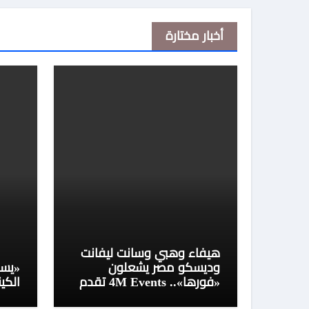
أخبار مختارة
هيفاء وهبي وسانت ليفانت
وديسكو مصر يشعلون
«يسأ
«فورها».. 4M Events تقدم
الكين
ليلة موسيقية استثنائية في