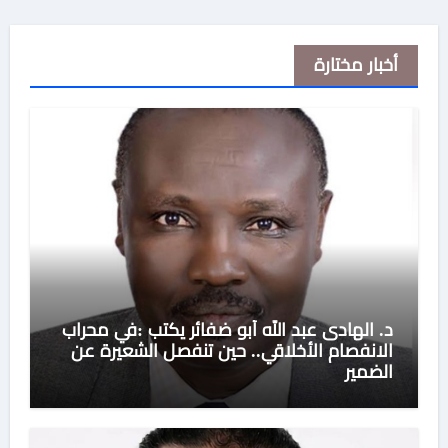
أخبار مختارة
د. الهادى عبد الله أبو ضفائر يكتب :في محراب
الانفصام الأخلاقي.. حين تنفصل الشعيرة عن
الضمير