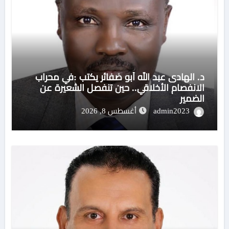
د. الهادى عبد الله أبو ضفائر يكتب :في محراب
الانفصام الأخلاقي.. حين تنفصل الشعيرة عن
الضمير
admin2023
أغسطس 8, 2026