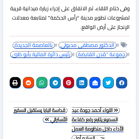
وفى ختام اللقاء، تم الاتفاق على إجراء زيارة ميدانية قريبة
لمشروعات تطوير مدينة “رأس الحكمة” لمتابعة معدلات
الإنجاز على أرض الواقع.
#
الدكتور مصطفى مدبولي
#
بالعاصمة الجديدة
#
جموعة "مُدن القابضة
#
رئيس دائرة المالية بأبو ظبي
تصفّح
اللواء أحمد جودة عبد
قداسة البابا يستقبل السفير
المقالات
السميع يتابع رفع كفاءة
الأسترالي
الأداء داخل منظومة العمل
بحي السلام أول