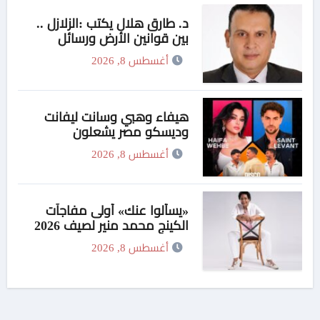
د. طارق هلال يكتب :الزلازل ..
بين قوانين الأرض ورسائل
السماء
أغسطس 8, 2026
هيفاء وهبي وسانت ليفانت
وديسكو مصر يشعلون
«فورها».. 4M Events تقدم ليلة
أغسطس 8, 2026
موسيقية استثنائية في موسم
جدة
«يسألوا عنك» أولى مفاجآت
الكينج محمد منير لصيف 2026
أغسطس 8, 2026