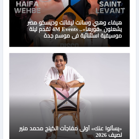
هيفاء وهبي وسانت ليفانت وديسكو مصر
يشعلون «فورها».. 4M Events تقدم ليلة
موسيقية استثنائية في موسم جدة
«يسألوا عنك» أولى مفاجآت الكينج محمد منير
لصيف 2026