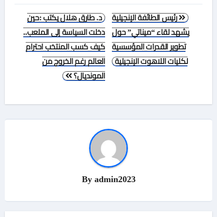
تصفّح
رئيس الطائفة الإنجيلية
د. طارق هلال يكتب :حين
المقالات
يشهد لقاء “ميناتي” حول
دخلت السياسة إلى الملعب..
تطوير القدرات المؤسسية
كيف كسب المنتخب احترام
لكليات اللاهوت الإنجيلية
العالم رغم الخروج من
المونديال؟
By
admin2023