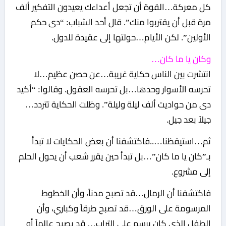
كل معركة…القوة أن تجعل أعداءك يعيدون التفكير ألف
مرة قبل أن يقتربوا منك”. قال أحد الشباب: “دى حكم
الأولين”. لكن الأيام…حولتها إلى عقيدة للدول.
وكان يا ما كان…
انتشرت بين الناس حكاية غريبة…عن حصن عظيم…لا
تحرسه الأسوار وحدها…بل تحرسه العقول. وقالوا: “أكيد
دى من حواديت ألف ليلة وليلة”. وظلت الحكاية تتردد…
جيلاً بعد جيل.
ثم…استيقظنا…..فاكتشفنا أن بعض الحكايات لا تبدأ
بـ”كان يا ما كان”…بل تبدأ حين يقرر شعب أن يحول الحلم
إلى مشروع.
فاكتشفنا أن الرمال…قد تصبح مدناً، وأن الخطوط
المرسومة على الورق…قد تصبح طرقاً وكباري، وأن
الطفل الذي كان يرسم على التراب… قد يصبح عالماً أو