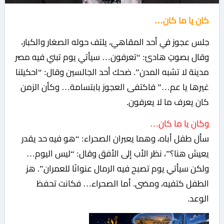
كان يا ما كان…
جلس عجوز في أحد المقاهي، يلتف حوله الصغار والكبار،
وقال بصوتٍ هادئ: “تعرفون… سيأتي يوم تبني فيه مصر
مدينة لا تشبه المدن”. ضحك أحد الجالسين وقال: “احكيلنا
غيرها يا عم…” فاكتفى العجوز بابتسامة… وكأن الزمن
كان يعرف ما لا يعرفون.
وكان يا ما كان…
سأل طفل أباه، وهما يعبران الصحراء: “هو فيه حد يقدر
يعيش هنا؟”، نظر الأب إلى الأفق وقال: “ليس اليوم…
ولكن سيأتي يوم تصبح فيه الرمال عنوانًا للعمران”. هز
الطفل كتفيه، ومضى. أما الصحراء… فكانت تحفظ
الوعد.