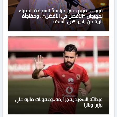
قريبا … مريم حسن مراسلةً للسجادة الحمراء
لمهرجان “الأفضل في الأفضل”.. ومفاجأة
نارية من راديو “في السكه
عبدالله السعيد يفجر أزمة..وعقوبات مالية علي
بيزيرا وبانزا