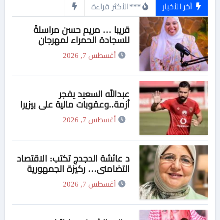
آخر الأخبار
***الأكثر قراءة
قريبا … مريم حسن مراسلةً
للسجادة الحمراء لمهرجان
“الأفضل في الأفضل”..
أغسطس 7, 2026
ومفاجأة نارية من راديو “في
السكه
عبدالله السعيد يفجر
أزمة..وعقوبات مالية علي بيزيرا
وبانزا
أغسطس 7, 2026
د عائشة الدجدج تكتب: الاقتصاد
التضامني… ركيزة الجمهورية
الجديدة لتحقيق التنمية الشاملة
أغسطس 7, 2026
والعدالة الاجتماعية