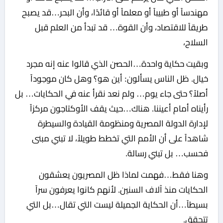
مهندساً أو طبيباً أو معلماً أو قائدًا، وأن البحر…قد يصبح
طريقاً للاقتصاد، وأن القوة… قد تبدأ من العلم قبل
السلاح،
وبقيت حكاية واحدة…الحصن الذي قالوا عنه إنه مجرد
خيال. ظل الناس يسألون: أين هو؟ وهل كان موجوداً
أصلاً؟ حتى جاء يوم… ولم نعد نقرأ عنه في الحكايات… بل
رأيناه أمام أعيننا. هناك…حيث يقف الأوكتاجون مركزاً
لإدارة الدولة المصرية ومنظومة القيادة والسيطرة
شاهداً على أن الأمم التي تخطط طويلاً، لا تبني مبنى
فحسب… بل تبني رسالة.
وهنا فقط…فهمت لماذا ظل المصريون يعشقون
الحكايات منذ آلاف السنين. لأنهم كانوا يعرفون سراً
بسيطاً…أن الحكاية الجميلة ليست التي تقال…بل التي
تتحقق.