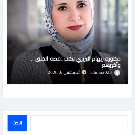
دكتورة ريهام البربري تكتب..قصة الخلق ..
وأخيرهم
admin2023
أغسطس 6, 2026
البحث