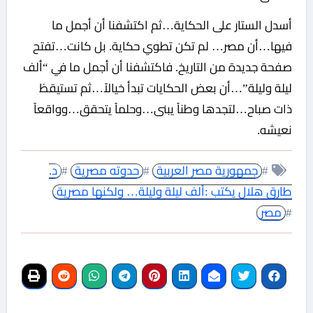
أسدل الستار على الحكاية…ثم اكتشفنا أن أجمل ما
فيها…أن مصر… لم تكن تطوي حكاية. بل كانت…تفتح
صفحة جديدة من التاريخ. فاكتشفنا أن أجمل ما في “ألف
ليلة وليلة”…أن بعض الحكايات تبدأ خيالاً…ثم تستيقظ
ذات صباح…لتجدها وطناً يبنى…وحلماً يتحقق…وواقعاً
نعيشه.
#
جمهورية مصر العربية
#
حدوته مصرية
#
د.
طارق هلال يكتب :ألف ليلة وليلة… ولكنها مصرية
#
مصر