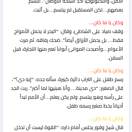
الأمن، والتكنولوجيا أحد أسلحة الأوطان”. ابتسم
بعضهم…لكن المستقبل لم يبتسم…بل أثبت.
وكان يا ما كان…
وقف صياد على الشاطئ، وقال: “البحر لا يحمل الأمواج
فقط… بل يحمل الأرزاق أيضاً”. ضحك رفاقه. ثم مرت
الأعوام…وأصبحت الموانئ أبواباً تعبر منها التجارة، قبل
السفن.
وكان يا ما كان…
رسم طفل على التراب دائرة كبيرة. سأله جده: “إيه دى؟”،
قال الصغير: “دى مدينة… وأنا هبنيها لما أكبر”. ربت الجد
على رأسه وهو يبتسم. ولم يكن يعلم…أن الأمم تبدأ
أحياناً بخط صغير رسمه طفل.
وكان يا ما كان…
قال شيخ وقور يجلس أمام داره: “القوة ليست أن تدخل