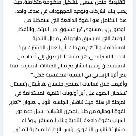
التقليدية؛ فنحن نسعى لتشكيل منظومة متكاملة، حيث
يصب بناء الشركات وتوحيد المجهودات في هدف واحد.
هذا التكامل هو القوة الدافعة التي ستمكننا من
الوصول إلى مستوى غير مسبوق من الابتكار والأفكار
النوعية التي لم يسبق طرحها في مجال التنمية
المستدامة. والأهم من ذلك، أن العمل المشترك بهذا
الحجم الاستراتيجي هو مفتاحنا للوصول إلى أعداد من
المستفيدين وحجم انتشار غير متاح للكيانات المنفردة، مما
يعزز أثرنا الإيجابي في التنمية المجتمعية ككل.”
وأقيمت خلال فعاليات المنتدى جلستان نقاشيتان رئيسيتان
تسلطان الضوء على أبرز أولويات التنمية المستدامة في
المرحلة الراهنة، حيث تناقش الجلسة الأولى، بعنوان “تعزيز
القوة الوطنية من خلال تمكين الشباب”، سبل دعم دور
الشباب كقوة دافعة للتنمية وبناء المستقبل، وذلك
بمشاركة نانيس الناقوري، رئيس الإدارة المركزية لتمكين