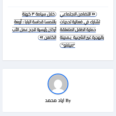
تصفّح
التضامن الاجتماعي
خلال سيامة ٣ كهنة
المقالات
تشارك في فعالية تحديات
بالنمسا قداسة البابا : أربعة
حماية الطفل المتعلقة
أركان رئيسية تنجح عمل الأب
بالهجرة غير الشرعية بـمدينة
الكاهن
“ميلانو”
By
اياد محمد