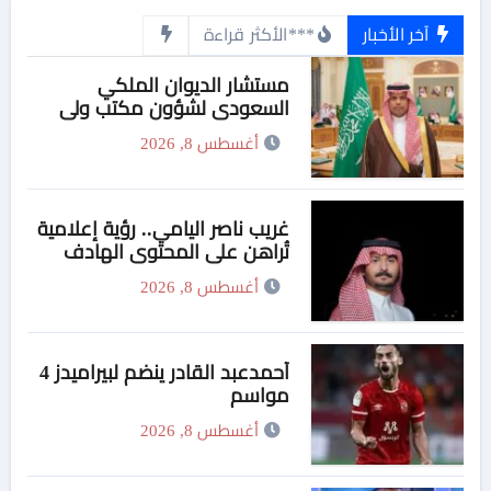
آخر الأخبار
***الأكثر قراءة
مستشار الديوان الملكي
السعودي لشؤون مكتب ولي
العهد يهنئ وزير التربية والتعليم
أغسطس 8, 2026
والتعليم الفني بمناسبة منحه
الدكتوراة الفخرية من جامعة
هيروشيما اليابانية
غريب ناصر اليامي.. رؤية إعلامية
تُراهن على المحتوى الهادف
أغسطس 8, 2026
أحمدعبد القادر ينضم لبيراميدز 4
مواسم
أغسطس 8, 2026