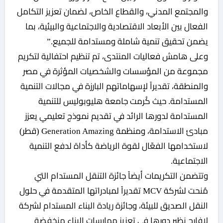
والمجتمع المدني، والقطاع الخاص، لضمان تعزيز التكامل
الفعال بين الأبعاد الاقتصادية والاجتماعية والبيئية، بما
يضمن تحقيق تنمية شاملة ومستدامة للجميع.”
وعلى هامش فعاليات المنتدى، تم تنظيم احتفالية لتكريم
مجموعة من المؤسسات والشخصيات المؤثرة في مصر
والمنطقة، تقديراً لإسهاماتهم البارزة في مجالات التنمية
المستدامة. حيث كُرمت جامعة هليوبوليس للتنمية
المستدامة لدورها الرائد في تقديم نموذج تعليمي يعزز
مبادئ الاستدامة، ومنظمة Generation Amazing (قطر)
لاستخدامها الفعّال لقوة الرياضة كأداة لدفع التنمية
الاجتماعية.
وتتضمن التكريمات أيضاً جائزة التنقل المستدام التي
مُنحت لشركة MCV تقديراً لمبادراتها المتقدمة في حلول
النقل الصديق للبيئة، وجائزة ريادة البناء المستدام لشركة
لافارج نظير دورها في تعزيز ممارسات البناء منخفضة