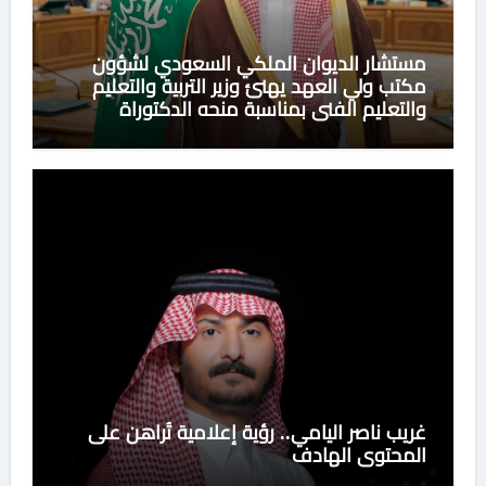
مستشار الديوان الملكي السعودي لشؤون
مكتب ولي العهد يهنئ وزير التربية والتعليم
والتعليم الفني بمناسبة منحه الدكتوراة
الفخرية من جامعة هيروشيما اليابانية
غريب ناصر اليامي.. رؤية إعلامية تُراهن على
المحتوى الهادف