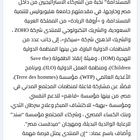
المستدامة” نخبة من الشركاء الاستراتيجيين من داخل
مصر وخارجها، في مقدمتهم جامعة هليوبوليس للتنمية
المستدامة، و «أروقة الريادة» من المملكة العربية
السعودية، والشريك التكنولوجي للمنتدى شركة ZOHO ،
والشريك الذهبي شركة «سيكم»، إلى جانب عدد من
المنظمات الدولية البارزة، من بينها المنظمة الدولية
للهجرة (IOM) ، وهيئة إنقاذ الطفولة (Save the
Children)، ومنظمة العمل الدولية (ILO)، وبرنامج
الأغذية العالمي (WFP)، مؤسسة (Terre des hommes)،
فضلًا عن مشاركة فاعلة لمنظمات المجتمع المدني في
مصر، من بينها مؤسسة «فاهم» للدعم النفسي
ومؤسسة «بهية» للاكتشاف المبكر وعلاج سرطان الثدي،
وبنك الكساء المصري ، وشركاء المجتمع مؤسسة “سند”
للرعاية الوالدية البديلة، ومهرجان “ميدفست مصر”.
وأضاف باسم عماد: “إن المنتدى يمثل فرصة مهمة