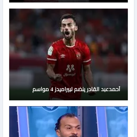
أحمدعبد القادر ينضم لبيراميدز 4 مواسم