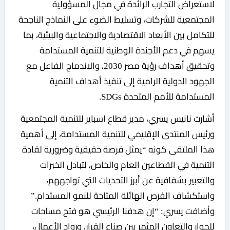
لاستعراض التجارب الرائدة في مجال المسؤولية
المجتمعية للشركات، وتسليط الضوء على النماذج الناجحة
للتكامل بين الأبعاد الاقتصادية والاجتماعية والبيئية، بما
يسهم في دعم الأجندة الوطنية للتنمية المستدامة
وتحقيق أهداف رؤية مصر 2030، والاندماج الفاعل مع
الجهود الدولية الرامية إلى تنفيذ أهداف التنمية
المستدامة للأمم المتحدة SDGs.
أشارت نانيس يسري، مدير قطاع اسباير للتنمية المجتمعية
ورئيس المنتدى الإقليمي للتنمية المستدامة، إلى أهمية
هذا الملتقى كونه “يمثل فرصة حقيقية وضرورية لقادة
التنمية في القطاعين العام والخاص، لتبادل الخبرات
والتعبير بشفافية عن أبرز التحديات التي تواجههم،
واستكشاف الفرص الهائلة المتاحة للنمو المستدام.”
وأضافت يسري: “إن هدفنا الرئيسي هو فتح مساحات
للحوار والتعاون المثمر بين صناع القرار، ورواد الأعمال،