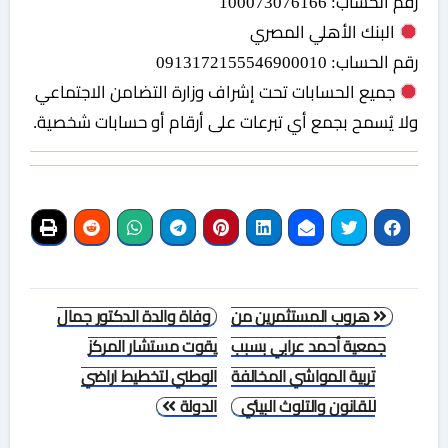
رقم الحساب: 100073076166
البنك الأهلي المصري
رقم الحساب: 0913172155546900010
جميع الحسابات تحت إشراف وزارة التضامن الاجتماعي
ولا يُسمح بجمع أي تبرعات على أرقام أو حسابات شخصية.
تصفّح
هروب المستثمرين من
وفاة والدة الدكتور جمال
المقالات
جمعية أحمد عرابي بسبب
يقوت مستشار المركز
تربية المواشي المخالفة
الوطني لتخطيط اراضي
للقانون والتلوث البيئي
الدولة