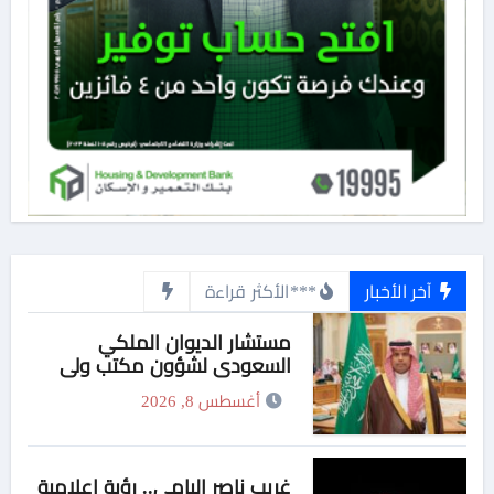
آخر الأخبار
***الأكثر قراءة
مستشار الديوان الملكي
السعودي لشؤون مكتب ولي
العهد يهنئ وزير التربية والتعليم
أغسطس 8, 2026
والتعليم الفني بمناسبة منحه
الدكتوراة الفخرية من جامعة
هيروشيما اليابانية
غريب ناصر اليامي.. رؤية إعلامية