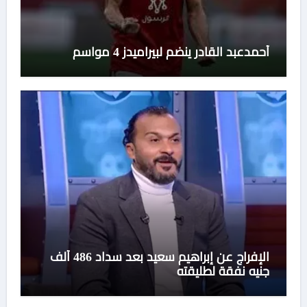
أحمدعبد القادر ينضم لبيراميدز 4 مواسم
الإفراج عن إبراهيم سعيد بعد سداد 486 ألف
جنيه نفقة لطليقته