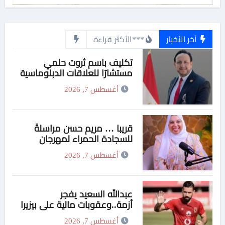
آخر الأخبار
***الأكثر قراءة
تكليف باسم ثروت حلمي
مستشارًا للعلاقات الدبلوماسية
وعضوًا بالهيئة الاستشارية العليا
أغسطس 7, 2026
لمنظمة «جاد جمينت يوإن»
قريبا … مريم حسن مراسلةً
للسجادة الحمراء لمهرجان
“الأفضل في الأفضل”..
أغسطس 7, 2026
ومفاجأة نارية من راديو “في
السكه
عبدالله السعيد يفجر
أزمة..وعقوبات مالية علي بيزيرا
وبانزا
أغسطس 7, 2026