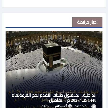
اخبار مرتبطة
الداخلية.. بدءقبول طلبات التقدم لحج القرعةلعام
1448 هـ /2027 م .. تفاصيل
اياد محمد
أغسطس 6, 2026