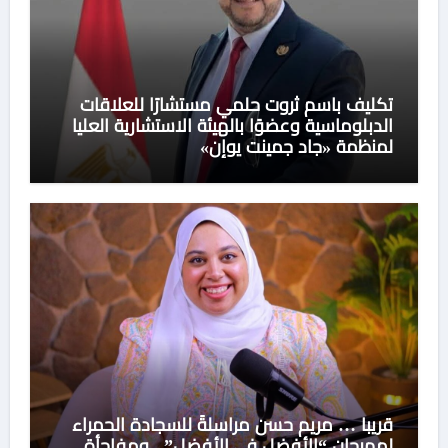
تكليف باسم ثروت حلمي مستشارًا للعلاقات
الدبلوماسية وعضوًا بالهيئة الاستشارية العليا
لمنظمة «جاد جمينت يوإن»
قريبا … مريم حسن مراسلةً للسجادة الحمراء
لمهرجان “الأفضل في الأفضل”.. ومفاجأة