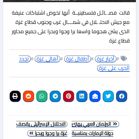
قالت فصـ ـائـل فلسطينيــة أنها تخوض اشتباكات عنيفة
مع جيش الاحتـ ـلال في شمــــال غرب وجنوب قطاع غزة
الذى يشن هجوما واسعا برا وجوا وبحرا على جميع محاور
قطاع غزة
#
أخبار غزة
#
أطفال غزة
#
أهالي غزة
#
تجدد
الحرب على غزة
تصفّح
البرلمان العربي يهنئ
الاحتلال الإسرائيلى يقصف
المقالات
دولة الإمارات بمناسبة
غزة برا وجوا وبحرا