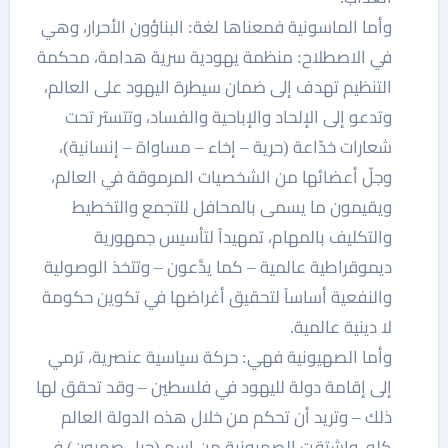
وأما الماسونية فمعناها لغة: البناؤون الأحرار، وهي
في الاصطلاح: منظمة يهودية سرية هدامة، محكمة
التنظيم تهدف إلى ضمان سيطرة اليهود على العالم،
وتدعو إلى الإلحاد والإباحية والفساد، وتتستر تحت
شعارات خدّاعة (حرية – إخاء – مساواة – إنسانية)،
وجلّ أعضائها من الشخصيات المرموقة في العالم،
ويقيمون ما يسمى بالمحافل للتجمع والتخطيط
والتكليف بالمهام، تمهيداً لتأسيس جمهورية
ديموقراطية عالمية – كما يدَّعون – وتتخذ الوصولية
والنفعية أساساً لتحقيق أغراضها في تكوين حكومة
لا دينية عالمية.
وأما الصهيونية فهي: حركة سياسية عنصرية، ترمي
إلى إقامة دولة لليهود في فلسطين – وقد تحقق لها
ذلك – وتريد أن تحكم من خلال هذه الدولة العالم
كله، واشتقت الصهيونية من اسم (جبل صهيون) في