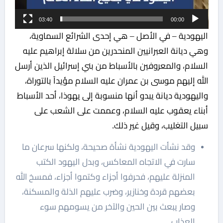
03:40
00:00
اليهودية – في الأصل – هي إحدى الشرائع السماوية،
وهي ديانة العبرانيين المنحدرين من سلالة إبراهيم عليه
السلام، والمعروفين بالأسباط من بني إسرائيل الذين أرسل
الله إليهم موسى بن عمران عليه السلام مؤيداً بالتوراة،
واليهودية ديانة يبدو أنها منسوبة إلى يهوذا، أحد الأسباط
أبناء يعقوب عليه السلام، وعممت على الشعب على
سبيل التغليب، وقيل غير ذلك.
وقد نشأت اليهودية نشأة صحيحة، ولكنها سرعان ما
سارت في الاتجاه المعاكس، وبدل اليهود الكتب
المنزلة عليهم، فحرفوا أجزاء وكتموا أجزاء، فمسخ الله
بعضهم قردة وخنازير، وضرب عليهم الذلة والمسكنة،
وصار يبعث بين الحين والآخر من يسومهم سوء
العذاب.