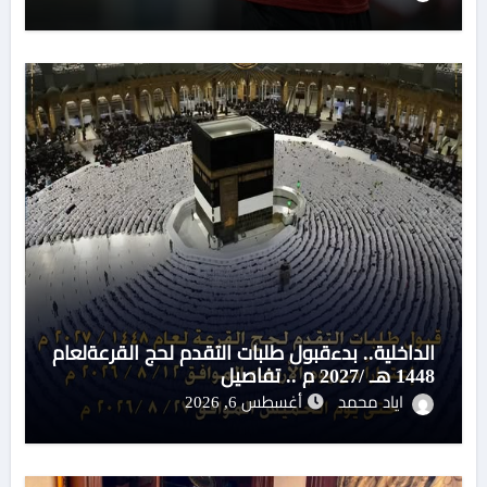
الداخلية.. بدءقبول طلبات التقدم لحج القرعةلعام
1448 هـ /2027 م .. تفاصيل
اياد محمد
أغسطس 6, 2026