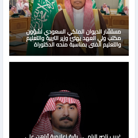
مستشار الديوان الملكي السعودي لشؤون
مكتب ولي العهد يهنئ وزير التربية والتعليم
والتعليم الفني بمناسبة منحه الدكتوراة
الفخرية من جامعة هيروشيما اليابانية
غريب ناصر اليامي.. رؤية إعلامية تُراهن على