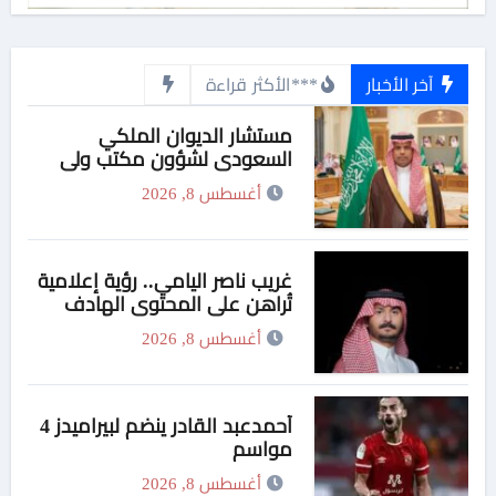
آخر الأخبار
***الأكثر قراءة
مستشار الديوان الملكي
السعودي لشؤون مكتب ولي
العهد يهنئ وزير التربية والتعليم
أغسطس 8, 2026
والتعليم الفني بمناسبة منحه
الدكتوراة الفخرية من جامعة
هيروشيما اليابانية
غريب ناصر اليامي.. رؤية إعلامية
تُراهن على المحتوى الهادف
أغسطس 8, 2026
أحمدعبد القادر ينضم لبيراميدز 4
مواسم
أغسطس 8, 2026