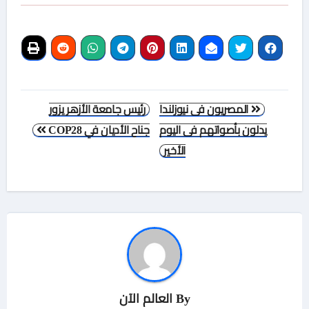
تصفّح
المصريون فى نيوزلندا
رئيس جامعة الأزهر يزور
المقالات
يدلون بأصواتهم فى اليوم
جناح الأديان في COP28
الأخير
By
العالم الآن