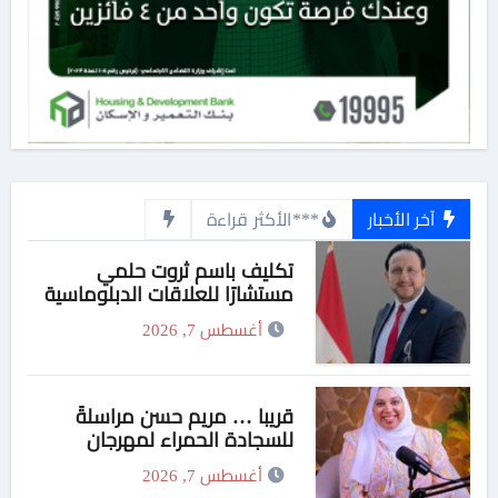
آخر الأخبار
***الأكثر قراءة
تكليف باسم ثروت حلمي
مستشارًا للعلاقات الدبلوماسية
وعضوًا بالهيئة الاستشارية العليا
أغسطس 7, 2026
لمنظمة «جاد جمينت يوإن»
قريبا … مريم حسن مراسلةً
للسجادة الحمراء لمهرجان
“الأفضل في الأفضل”..
أغسطس 7, 2026
ومفاجأة نارية من راديو “في