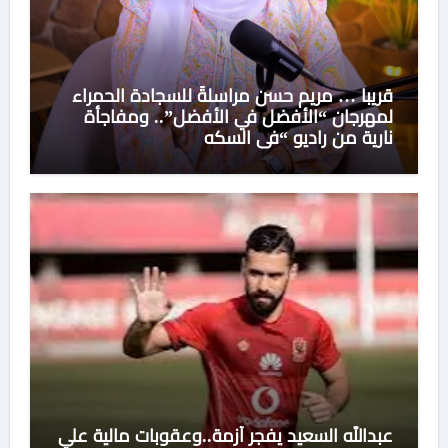
قريبا … مريم حسن مراسلةً للسجادة الحمراء
لمهرجان “الأفضل في الأفضل”.. ومفاجأة
نارية من راديو “في السكه
عبدالله السعيد يفجر أزمة..وعقوبات مالية علي