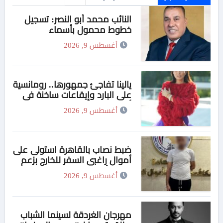
النائب محمد أبو النصر: تسجيل
خطوط محمول بأسماء
المواطنين دون علمهم انتهاك
أغسطس 9, 2026
لحقوقهم وأطالب بمحاسبة
وتغليظ العقوبات على الشركات
المخالفة
يالينا تفاجئ جمهورها.. رومانسية
على البارد وإيقاعات ساخنة في
أحدث كليباتها
أغسطس 9, 2026
ضبط نصاب بالقاهرة استولى على
أموال راغبي السفر للخارج بزعم
توفير تأشيرات
أغسطس 9, 2026
مهرجان الغردقة لسينما الشباب