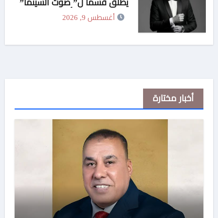
يطلق قسما ل” صوت السينما”
..وحمادة هلال أول المكرمين
أغسطس 9, 2026
أخبار مختارة