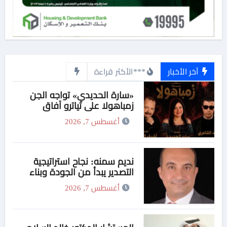
آخر الأخبار
***الأكثر قراءة
«سارة الحديدي» تواجه الجن
زمباهولا على تياترو آفاق
أغسطس 7, 2026
نديم سمنه: نجاح استراتيجية
التصدير يبدأ من الجودة وبناء
الثقة في شعار “صنع في مصر”
أغسطس 7, 2026