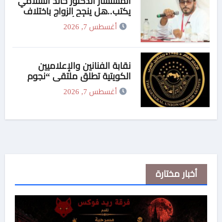
المستشار الدكتور خالد السلامي
يكتب..هل ينجح الزواج باختلاف
الجنسيات … أم أن النجاح تصنعه
أغسطس 7, 2026
منظومة القيم؟
نقابة الفنانين والإعلاميين
الكويتية تطلق ملتقى “نجوم
الوطن” وتكرّم المرزوق وكوكبة
أغسطس 7, 2026
من رموز الفن والإعلام واتحاد
الفنانين العرب يهنىء المكرمين
أخبار مختارة