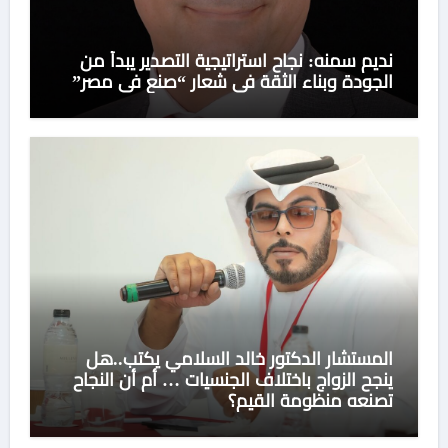
نديم سمنه: نجاح استراتيجية التصدير يبدأ من
الجودة وبناء الثقة في شعار “صنع في مصر”
المستشار الدكتور خالد السلامي يكتب..هل
ينجح الزواج باختلاف الجنسيات … أم أن النجاح
تصنعه منظومة القيم؟