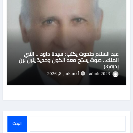
عبد السلام حتحوت يكتب: سيدنا داود .. النبي
الملك.. صوتٌ يسبّح معه الكون وحديدٌ يلين بين
يديه(3)
admin2023
أغسطس 8, 2026
البحث