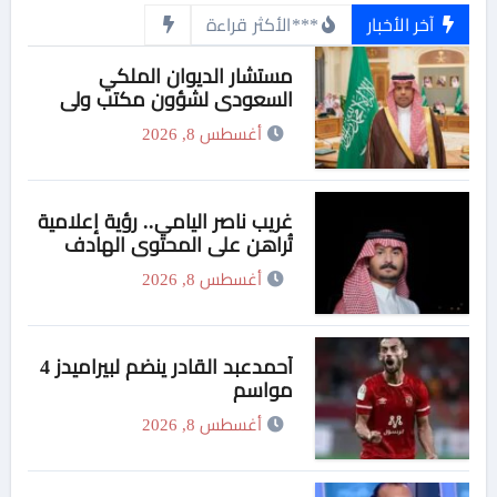
آخر الأخبار
***الأكثر قراءة
مستشار الديوان الملكي
السعودي لشؤون مكتب ولي
العهد يهنئ وزير التربية والتعليم
أغسطس 8, 2026
والتعليم الفني بمناسبة منحه
الدكتوراة الفخرية من جامعة
هيروشيما اليابانية
غريب ناصر اليامي.. رؤية إعلامية
تُراهن على المحتوى الهادف
أغسطس 8, 2026
أحمدعبد القادر ينضم لبيراميدز 4
مواسم
أغسطس 8, 2026