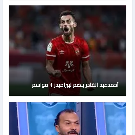
أحمدعبد القادر ينضم لبيراميدز 4 مواسم