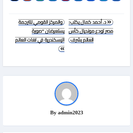
تصفّح
د. أحمد كمال يكتب:
والمركز القومي للترجمة
المقالات
مصر تودع مونديال كأس
يستعرضان “صورة
العالم بشرف
الإسكندرية في لغات العالم
By
admin2023