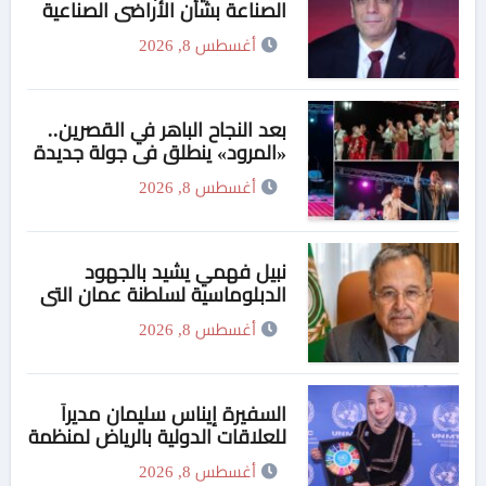
الصناعة بشأن الأراضي الصناعية
والمنظومة الرقمية تمثل
أغسطس 8, 2026
انطلاقة جديدة لجذب
الاستثمارات وتعزيز الإنتاج
بعد النجاح الباهر في القصرين..
«المرود» ينطلق في جولة جديدة
من مهرجان سبيبة الدولي 25
أغسطس 8, 2026
أغسطس
نبيل فهمي يشيد بالجهود
الدبلوماسية لسلطنة عمان التي
تساعد على فتح مضيق هُرمز
أغسطس 8, 2026
السفيرة إيناس سليمان مديراً
للعلاقات الدولية بالرياض لمنظمة
«UN MTC» وتتسلم العضوية
أغسطس 8, 2026
الذهبية