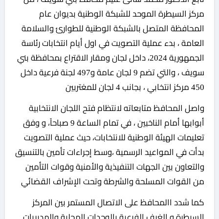
مركز السيطرة الموحد للشبكة الوطنية بديوان عام
المحافظة المتصل بالشبكة الوطنية للطوارئ والسلامة
العامة ، بدء عملية التصويت في اول أيام انتخابات رئاسة
الجمهورية 2024، داخل لجان ومقار الاقتراع بمحافظة بني
سويف ، والتي تضم 9 لجان عامة و497 لجنة فرعية داخل
450 مركز انتخابي ، بجانب 4 لجان للمغتربين
واصل المحافظ متابعاته لانتظام فتح اللجان الانتخابية
أبوابها أمام الناخبين ، في تمام الساعة 9 صباحاً، و وفق
تعليمات الهيئة الوطنية للانتخابات، حيث عملية التصويت
بدأت في المواعيد الرسمية ،وسط إجراءات تأمين بالتنسيق
والتعاون بين الجهات التنفيذية والأمنية وقوات التأمين
من القوات المسلحة والشرطة وتحت الإشراف القضائي
كما شدد االمحافظ على الاتصال المستمر بين المركز
السيطرة و الغرف الفرعية بالوحدات المحلية والمديريات