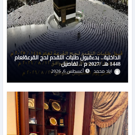
الداخلية.. بدءقبول طلبات التقدم لحج القرعةلعام
1448 هـ /2027 م .. تفاصيل
اياد محمد
أغسطس 6, 2026