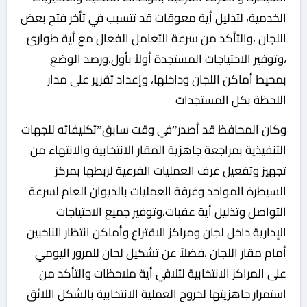
الخدمية، لتذليل أية معوقات قد تتسبب في تأخر فتح بعض
اللجان ،والتأكد من سرعة التعامل الفعال مع أية طوارئ
،وتوفير الاحتياجات المستجدة أولاً بأول،ورصد الوضع
بمحيط أماكن اللجان وداخلها، وإعداد تقرير على مدار
اللحظة بكل المستجدات
وكان المحافظ قد أصدر”في وقت سابق”تكليفاته للجهات
التنفيذية بمراجعة جاهزية المقار الانتخابية والانتهاء من
تجهيز وتفعيل غرف العمليات الفرعية لربطها بمركز
السيطرة المواحد وغرفة العمليات بالديوان العام لسرعة
التواصل وتذليل أية عقبات،وتوفير جميع الاحتياجات
الإدارية داخل لجان ومراكز الاقتراع وأماكن انتظار الناخبين
أمام مقار اللجان ،فضلاً عن تشكيل لجان للمرور اليومي
على المراكز الانتخابية لتلافي أية ملاحظات والتأكد من
استمرار جاهزيتها لخروج العملية الانتخابية بالشكل اللائق