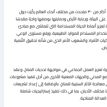
ونظَّم جناح الأديان في COP28 ٧٠ جلسةً، شارك فيها أكثر من ٣٠٠ متحدث من مختلف أنحاء العالم ركَّزت حول
على البيئة، ورعاية الأرض وحمايتها بوصفها واجبًا مقدسًا
عزيز أنماط الحياة المستدامة التي تتماشى مع مبادئ
لاستخدام المستدام للموارد الطبيعية، ورفع مستوى الوعي
اتِ الأفراد والشعوب الأمر الذي من شأنه تحقيق التَّنمية
رض.
ن في جناح الأديان بـ COP28 إلى ضرورة تعزيز العمل الجماعي في مواجهة تحديات المناخ، وعقد
جتمع المدني والجهات المعنية الأخرى من أجل تنفيذ مشروعات
معالجة الآثار السلبية للمناخ، بالإضافة إلى إعداد تشريعات
 مختلف الأديان، بما في ذلك تنفيذ إستراتيجيات شاملة
عدالة المناخية.