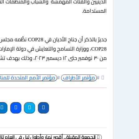
الدينيين والفئات المهمشة والشباب والمنظمات النس
المستدامة.
جديرٌ بالذكر أن جناح
COP28، ووزارة التسامح والتعايش في دولة الإمارا
من ٣٠ نوفمبر حتى ١٢ ديسمبر ٢٠٢٣، وذلك بهدف تشكيل منصةٍ عالميَّةٍ للحوار بين الأديان من أجل المناخ
#
مؤتمر الأطراف
#
مؤتمر الأمم المتحدة للمنا
تصفّح
الجمعة المقبلة.. أقصر نهار وأطول ليل في العام تزام