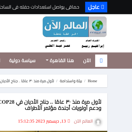
Ski
عاجل
حماقى يواصل استعدادات حفله فى الساحل
t
بعد سحب القرعة..القمة ١١ أكتوبر وبداية صعبة للأهلي والزمالك
conten
حسام حسن يرفض أجندة الكاف
ليبيا وعُمان بالقاهرة.. تأكيد على عمق الأ
رسميا .. تجديد عقد حسام وابراهيم حسن مع 
الآن
هنا القاهرة
سياسة دولية
ا
بسبب “الزي والتبرعات”.. قرارات حاسمة لضب
مجلس أكاديمية السادات العلمي يعتمد حزمة
Home
بيئة واستدامة
لأول مرة منذ ٣٠ عامًا .. جناح الأديان في COP28 يوفِّر منصة تجمع قادة الأديان وصناع القرار للنقاش ودعم أولويات أجندة مؤتمر الأطراف
آلاء أيوب طرحت أغنية “أنا جنبك” وكليب س
الملحن وليد سعد: أزمة تووليت لم تُحسم.. 
ودعم أولويات أجندة مؤتمر الأطراف
شاطئ الفن في الإسكندرية يواصل فعاليات
العالم الآن
13, ديسمبر 2023 15:12:35