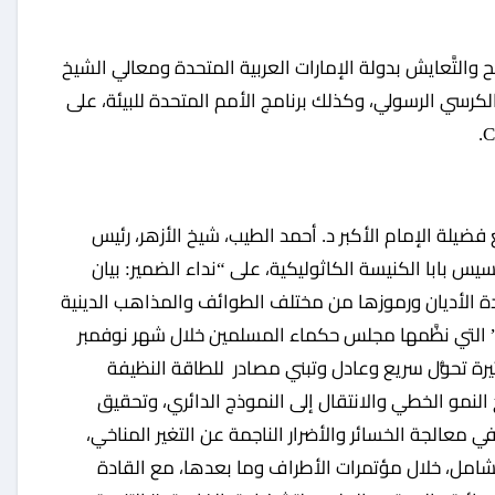
ح والتَّعايش بدولة الإمارات العربية المتحدة ومعالي الشيخ
 والكرسي الرسولي، وكذلك برنامج الأمم المتحدة للبيئة، على
ن في COP28 قد شَهِدَ توقيع فضيلة الإمام الأكبر د. أحمد الطيب، شيخ الأزهر، رئيس
 بابا الكنيسة الكاثوليكية، على “نداء الضمير: بيان
جل المناخ”، الذي وقع عليه 28 من قادة الأديان ورموزها من مختلف الطوائف والمذاهب الدينية
خ” التي نظَّمها مجلس حكماء المسلمين خلال شهر نوفمبر
رة تحوُّل سريع وعادل وتبني مصادر للطاقة النظيفة
لنمو الخطي والانتقال إلى النموذج الدائري، وتحقيق
ي معالجة الخسائر والأضرار الناجمة عن التغير المناخي،
لشامل، خلال مؤتمرات الأطراف وما بعدها، مع القادة