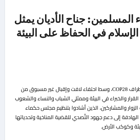
 المسلمين: جناح الأديان يمثل
الإسلام في الحفاظ على البيئة
اختتم جناح الأديان بنجاحٍ كبيرٍ فعالياته في مؤتمر الأطراف COP28، وسط احتفاء لافت وإقبال غير مسبوق من
 القرار والخبراء في البيئة وممثلي الشباب والنساء والشعوب
 الزوار والمشاركين، الذين أشادوا بتنظيم مجلس حكماء
ه الهادفة إلى دعم جهود التَّصدي للقضية المناخية وتحدياتها
يئة وكوكب الأرض.