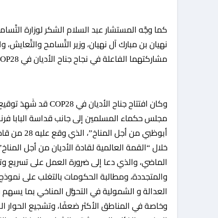
كما وجَّه المستشار عبد السلام الشكر لوزارة التَّسام
نهيان بن مبارك آل نهيان، وزير التَّسامح والتَّعايش،
مشاركتهما الفاعلة في نجاح جناح الأديان في COP28.
وكان افتتاح جناح الأديا
مجلس حكماء المسلمين إلى جانب قداسة البابا فرنسيس
أبوظبي من أ
خلال “القمة العالمية لقادة الأديان من أجل المنا
الماضي، والذي دعا إلى ضرورة العمل على تسريع وتي
والمتجددة، ومطالبة الحكومات بالتغلب على نموذج ا
العدالة و الشمولية في التحوُّل المناخي بما يسهم ف
وخاصة في المناطق الأكثر ضعفًا، وتشجيع الحوار ا