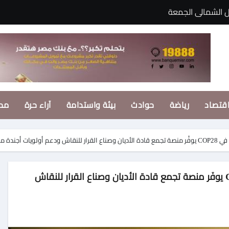
 الشمالى الجمعة
خوة وتعزيز آفاق التعاون العربي
منتخب مصر حتي مونديال 2030
قتصاد
رياضة
حوادث
بيئة واستدامة
آراء حرة
مح
ط العملية التعليمية بغرب شبرا الخيمة وتوعد للمخالفين
 قرارات استراتيجية لتعزيز جودة التعليم والبحث العلمي وتوسيع الشرا
ينمائي من توقيع بتول عرفة
والأغنية ما زالت مقفولة
لأول مرة منذ ٣٠ عامًا .. جناح الأديان في COP28 يوفِّر منصة تجمع قادة الأديان وصناع القرار للنقاش
ه بعروض مبهجة لفرقة الفنون الشعبية