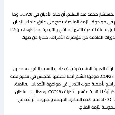
وأكَّد الأمين مين العام لمجلس حكماء المسلمين، المستشار محمد عبد السلام، أن جناح الأديان في COP28 وما
م في مواجهة الأزمة المناخية، يضع على عاتق علماء الأديان
ل فاعلة لقضية التغير المناخي والتوعية بمخاطرها، مؤكدًا
لدورات القادمة من مؤتمرات الأطراف، معبرًا عن صوت
مارات العربية المتحدة بقيادة صاحب السمو الشيخ محمد بن
زايد آل نهيان، على نجاح استضافتها لمؤتمر الأطراف COP28، موجها الشكر أيضا لدعمها للمجلس في تنظيم قمة
 الراسخ بأهمية صوت الأديان في مواجهة التَّحديات العالمية،
وفي مقدمتها أزمة التغيرات المناخية، كما وجَّه الشكر أيضًا لرئاسة مؤتمر الأطراف COP28 ومعالي د. سلطان
الجابر، وزير الصناعة والتكنولوجيا المتقدِّمة رئيس COP28 لدعمه هذه المبادرة المهمة ولجهوده الرائدة في
لموسة لأزمة المناخ.