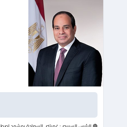
🔴 الرئيس السيسي: غمرتني السعادة بمشهد اصطفاف المصريين وانخراطهم في صفوف الناخبين في