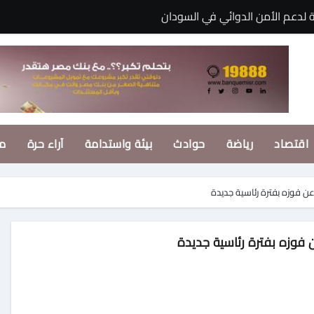
ية لدعم الأمن الدوائي في السودان
حققته شخصية “فوتة” في مسلسل “اتنين غيرنا”، وحزنت لعدم وجود تتر ل
زمالك
البحرين يؤكد قوة التحالفات العربية وثبات الموقف المصري تجاه قضاي
حقوق المواطنين بالقوة
اقتصاد
رياضة
حوادث
بيئة واستدامة
آراء حرة
م
لها الغنائية قريبًا على المنصات الرقمية
عن فوزه بفترة رئاسية جديدة
ر التوقعات يتوقع انتقال محمد صلاح إلى تركيا
وأخيرهم
 فوزه بفترة رئاسية جديدة