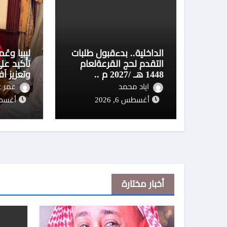
الداخلية.. بدءقبول طلبات
ليبيا وعُ
التقدم لحج القرعةلعام
تأكيد عل
1448 هـ /2027 م ..
وتعزيز آف
تفاصيل
العربي
اياد محمد
عمر ع
أغسطس 6, 2026
أغسطس 5,
أخبار مختارة