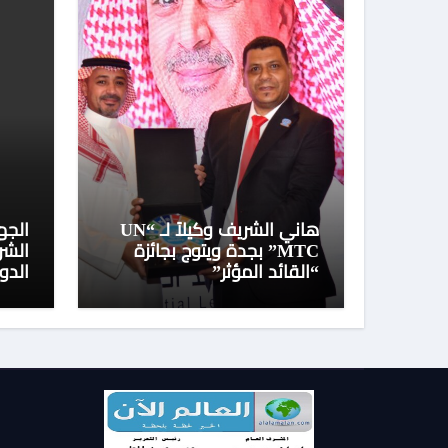
هاني الشريف وكيلاً لـ “UN
الجه
MTC” بجدة ويتوج بجائزة
الشر
“القائد المؤثر”
الدو