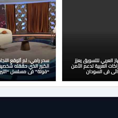
از العربي للتسويق يعزز
سحر رامي: لم أتوقع النجا
اكات العربية لدعم الأمن
الكبير الذي حققته شخصية
ائي في السودان
“فوتة” في مسلسل “اتنين
غيرنا”، وحزنت لعدم وجود ت
للمسلسل