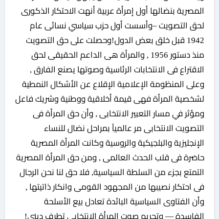
المصرية بنضالها أول إمرأة عربية أنهت الاحتكار الذكورى
لحق التصويت –وأسست أول حزب سياسي نسائى عام
1942 قبل خلق بعض الدول!وحصلت على حق التصويت
منذ دستور 1956 , والمرأة هى الداعم الحقيقى لحق
الاقتراع فى الانتخابات الرئاسية وصوتها يصنع الفارق ,
وعلى المنظومة الإعلامية الإقلاع عن الأشكال النمطية
لشخصية المرأة فهى قيمة أخلاقية ووطنية وشريك فاعل
ومؤثر في مسار التعبير الانتخابى , وأن حق المرأة فى
التصويت الانتخابى مر عالمياً بمراحل نضال للنساء
الإنجليزية والبلجيكية والروسية وكانت المرأة المصرية
حاضرة فى قلب الحدث العالمى , ومن حق المرأة المصرية
التمتع بجزء من السلطة السياسية, فلا حق لنا نحن الرجال
فى احتكار نصيبها من المجهود القومى وانكار ذاتيتها ,
وأن الفتاوى السياسية البائدة تعادل بيع الأسلحة
الفاسدة — وتحريم صوت المرأة الانتخابى تطرف دينى!