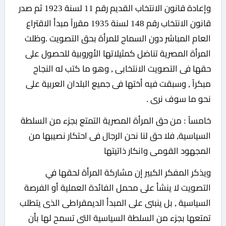
وإعادة قانون الانتخاب القديم رقم 11 لسنة 1923 ثم صدر
قانون الانتخاب رقم 148 لسنة 1935 مقرراً مبدأ الاقتراع
العام المباشر دون السماح للمرأة بحق التصويت .وظلت
المرأة المصرية تناضل كمثيلاتها الأوروبية للحصول على
حقها فى التصويت الانتخابى , وهو ما كتب له النجاح
مبكراً , وسبقت فيه أختها فى جميع البلدان العربية على
نحو ما سوف نرى .
خامساً : من حق المرأة المصرية التمتع بجزء من السلطة
السياسية, فلا حق لنا نحن الرجال فى احتكار نصيبها من
المجهود القومى وانكار ذاتيتها
ويذكر المفكر الكبير إن مشاركة المرأة لحقها في
التصويت لا ينشأ على محمل الفائدة العملية أو الفرصة
السياسية , بل ينبنى على المبدأ الديمقراطى الذى يتطلب
تمتعها بجزء من السلطة السياسية التى تسمح لها بأن