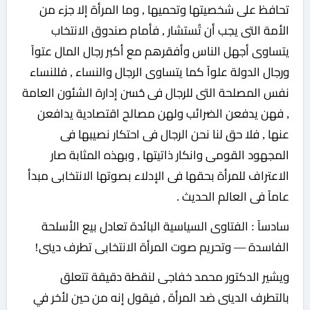
تحافظ على شخصيتها وتحميها , وما المرأة إلا جزء من
الأمة التى يجب أن تُستشار , فأمام صندوق الانتخاب
يتساوى أجهل الناس وأفقرهم مع أكبر رجال المال عتواً
ورجال الدولة علواً كما يتساوى الرجال والنساء , فللنساء
نفس المصلحة التى للرجال فى حُسن إدارة الشئون العامة
, فهن يدفعن الضرائب ولهن مصالح اقتصادية يدافعن
عنها , فلا حق لنا نحن الرجال فى احتكار نصيبها فى
المجهود القومى وانكار ذاتيتها , وبهذه المثابة صار
الاعتراف للمرأة بحقها فى الإدلاء بصوتها الانتخابى مبدأ
عاماً فى العالم الحديث .
سادساً : الفتاوى السياسية البائدة تعادل بيع الأسلحة
الفاسدة — وتحريم صوت المرأة الانتخابى تطرف دينى!
ويشير الدكتور محمد خفاجى لنقطة دقيقة تتعلق
بالتطرف الدينى ضد المرأة , فيقول إنه من حين لأخر في