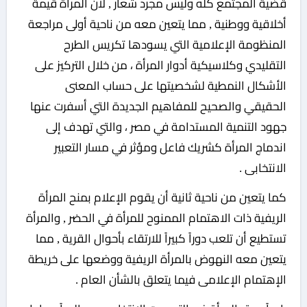
قضية المجتمع كله وليس مجرد شعار , لأن المرأة قيمة
أخلاقية ووطنية , مما يتعين معه من ناحية أولى مراجعة
المنظومة الإعلامية التي يسودها تكريس الطرح
التقليدي وكلاسيكية أدوار المرأة ، من خلال التركيز على
الأشكال النمطية لشخصيتها على حساب المعنى
الحقيقي والصحيح للمفاهيم الجديدة التي أسفرت عنها
جهود التنمية المستدامة في مصر ، والتي تهدف إلى
اندماج المرأة كشريك فاعل ومؤثر في مسار التعبير
الانتخابى .
كما يتعين من ناحية ثانية أن يقوم الإعلام بمنح المرأة
الريفية ذات الاهتمام الممنوح للمرأة في الحضر , والمرأة
تستطيع أن تلعب دوراً كبيراً للارتقاء بأحوال القرية , مما
يتعين معه النهوض بالمرأة الريفية ووضعها على خريطة
الإهتمام الإعلامى فيما يتعلق بالشأن العام .