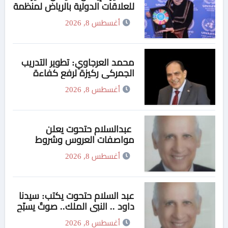
للعلاقات الدولية بالرياض لمنظمة
«UN MTC» وتتسلم العضوية
أغسطس 8, 2026
الذهبية
محمد العرجاوي: تطوير التدريب
الجمركي ركيزة لرفع كفاءة
المستخلصين ودعم التنافسية
أغسطس 8, 2026
عبدالسلام حتحوت يعلن
مواصفات العروس وشروط
الزواج: «الموبايل خطين..
أغسطس 8, 2026
والمقابلة ساعة كل أسبوع»
عبد السلام حتحوت يكتب: سيدنا
داود .. النبي الملك.. صوتٌ يسبّح
معه الكون وحديدٌ يلين بين
أغسطس 8, 2026