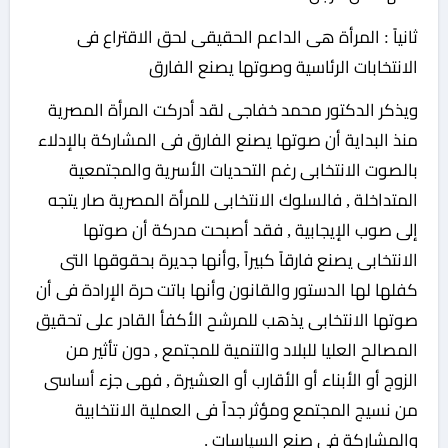
ثانياً : المرأة هى الداعم الحقيقى لحق الاقتراع فى
الانتخابات الرئاسية وصوتها يصنع الفارق
ويذكر الدكتور محمد خفاجى لقد أدركت المرأة المصرية
منذ البداية أن صوتها يصنع الفارق فى المشاركة بالإدلاء
بالصوت الانتخابى رغم التحديات الأسرية والمجتمعية
المتداخلة , فالسلوك الانتخابى للمرأة المصرية صار يتجه
إلى صوب الإيجابية , فقد أصبحت مدركة أن صوتها
الانتخابى يصنع فارقاً كبيراً ,وأنها جديرة بحقوقها التى
كفلها لها الدستور والقانون وأنها باتت حرة الإرادة فى أن
صوتها الانتخابى يذهب للمرشح الأكفأ القادر على تحقيق
المصالح العليا للبلاد والتنمية للمجتمع , دون تأثير من
الزوج أو الأبناء أو الأقارب أو العشيرة , فهى جزء أساسى
من نسيج المجتمع ومؤثر جداً فى العملية الانتخابية
والمشاركة فى صنع السياسات .