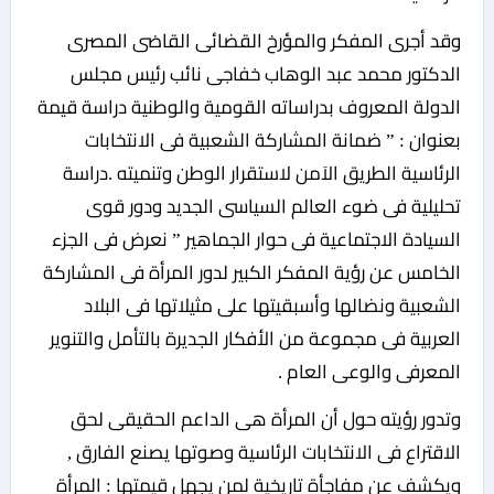
وقد أجرى المفكر والمؤرخ القضائى القاضى المصرى
الدكتور محمد عبد الوهاب خفاجى نائب رئيس مجلس
الدولة المعروف بدراساته القومية والوطنية دراسة قيمة
بعنوان : ” ضمانة المشاركة الشعبية فى الانتخابات
الرئاسية الطريق الاَمن لاستقرار الوطن وتنميته .دراسة
تحليلية فى ضوء العالم السياسى الجديد ودور قوى
السيادة الاجتماعية فى حوار الجماهير ” نعرض فى الجزء
الخامس عن رؤية المفكر الكبير لدور المرأة فى المشاركة
الشعبية ونضالها وأسبقيتها على مثيلاتها فى البلاد
العربية فى مجموعة من الأفكار الجديرة بالتأمل والتنوير
المعرفى والوعى العام .
وتدور رؤيته حول أن المرأة هى الداعم الحقيقى لحق
الاقتراع فى الانتخابات الرئاسية وصوتها يصنع الفارق ,
ويكشف عن مفاجأة تاريخية لمن يجهل قيمتها : المرأة