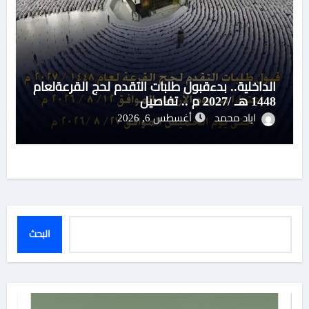
الداخلية.. بدءقبول طلبات التقدم لحج القرعةلعام
1448 هـ /2027 م .. تفاصيل
اياد محمد
أغسطس 6, 2026
البحث