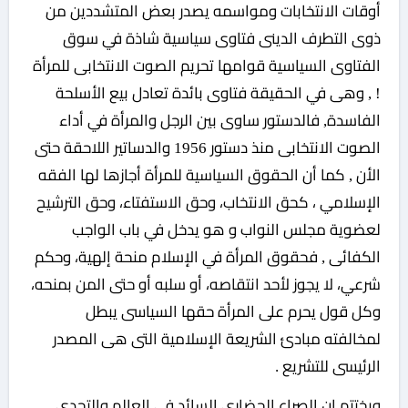
أوقات الانتخابات ومواسمه يصدر بعض المتشددين من
ذوى التطرف الدينى فتاوى سياسية شاذة في سوق
الفتاوى السياسية قوامها تحريم الصوت الانتخابى للمرأة
! , وهى في الحقيقة فتاوى بائدة تعادل بيع الأسلحة
الفاسدة, فالدستور ساوى بين الرجل والمرأة في أداء
الصوت الانتخابى منذ دستور 1956 والدساتير اللاحقة حتى
الأن , كما أن الحقوق السياسية للمرأة أجازها لها الفقه
الإسلامي ، كحق الانتخاب، وحق الاستفتاء، وحق الترشيح
لعضوية مجلس النواب و هو يدخل في باب الواجب
الكفائى , فحقوق المرأة في الإسلام منحة إلهية، وحكم
شرعي، لا يجوز لأحد انتقاصه، أو سلبه أو حتى المن بمنحه،
وكل قول يحرم على المرأة حقها السياسى يبطل
لمخالفته مبادئ الشريعة الإسلامية التى هى المصدر
الرئيسى للتشريع .
ويختتم إن الصراع الحضاري السائد في العالم والتحدي