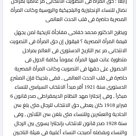
رابعاً : حق المرأة فى التصويت الانتخابى مر عالمياً بمراحل
نضال للنساء الإنجليزية والبلجيكية والروسية وكانت المرأة
المصرية حاضرة فى قلب الحدث العالمى
ويطرح الدكتور محمد خفاجى مفاجأة تاريخية لمن يجهل
قيمة المرأة المصرية ؟ فيقول إن حق المرأة فى التصويت
الانتخابى مر عبر التاريخ الدستورى فى العالم بمراحل
متطورة عانت فيها المرأة عموماً بكافة الدول فى
الحصول على حقها فى التصويت وكانت المرأة المصرية
حاضرة فى قلب الحدث العالمى , ففى بلجيكا فإن المشرع
الدستورى سنة 1921 أقر مبدأ الانتخاب السياسى للنساء
مبكراً , وفى إنجلترا مهد النظام الديمقراطى صدر قانون 6
فبراير 1918 كان يعطى حق الانتخاب للرجال متى بلغ سن
الحادية والعشرين وللنساء متى بلغن سن الثلاثين , وفى
سنة 1928 صدر قانون للانتخاب بإنجلترا يسوى بين الرجال
والنساء وبفضله أصبحت النساء أغلبية فى هيئة الناخبين