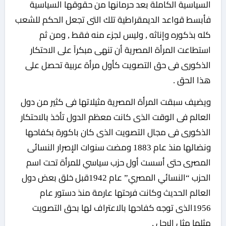
السياسية الكاملة بعد حرمانها من حقوقها السياسية
فأبسط قواعد الديمقراطية تلك التى تجعل الحكم للشعب
كله بذكوره وإناثه , وليس لجزء منه فقط , ومن ثم
استطاعت المرأة المصرية أن تنهى مبكراً على الاحتكار
الذكورى فى حق التصويت كأول مرأة عربية تحصل على
هذا الحق .
ويضيف سبقت المرأة المصرية مثيلاتها فى كثير من دول
العالم فى الوقت الذى كانت معظم الدول تأخذ بالاحتكار
الذكورى فى مجال التصويت الذى كان باكورة بكفاحها
ونضالها منذ عام 1883 ومضت سنوات الإصرار النسائى
المصرى حتى أسست أول حزب سياسي للمرأة تحت اسم
الحزب “النسائي المصري” عام 1942قبل خلق بعض دول
العالم الحديث وكانت فرحتها عارمة منذ دستور عام
1956الذى توجه كفاحها بالاعتراف لها بحق التصويت
مثلها مثل الرجل .