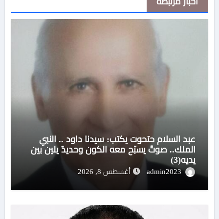
اخبار مرتبطة
عبد السلام حتحوت يكتب: سيدنا داود .. النبي
الملك.. صوتٌ يسبّح معه الكون وحديدٌ يلين بين
يديه(3)
admin2023
أغسطس 8, 2026