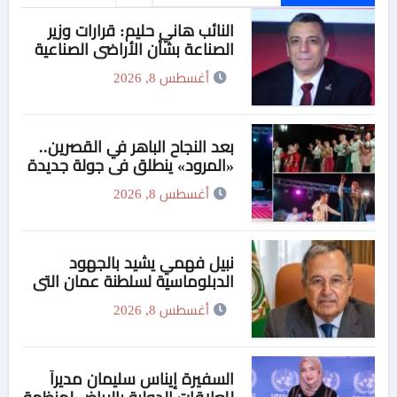
النائب هاني حليم: قرارات وزير
الصناعة بشأن الأراضي الصناعية
والمنظومة الرقمية تمثل
أغسطس 8, 2026
انطلاقة جديدة لجذب
الاستثمارات وتعزيز الإنتاج
بعد النجاح الباهر في القصرين..
«المرود» ينطلق في جولة جديدة
من مهرجان سبيبة الدولي 25
أغسطس 8, 2026
أغسطس
نبيل فهمي يشيد بالجهود
الدبلوماسية لسلطنة عمان التي
تساعد على فتح مضيق هُرمز
أغسطس 8, 2026
السفيرة إيناس سليمان مديراً