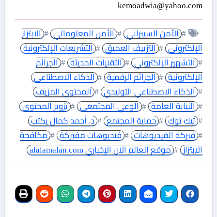
kemoadwia@yahoo.com
#
الأمن السيبراني
#
الأمن المعلوماتي
#
الابتزاز
الإلكتروني
#
التزييف العميق
#
التشريعات الإلكترونية
#
التشهير الإلكتروني
#
التقنيات الحديثة
#
الجرائم
الإلكترونية
#
الجرائم الرقمية
#
الذكاء الاصطناعي
#
الذكاء الاصطناعي التوليدي
#
المحتوى المزيف
#
النيابة العامة
#
الوعي المجتمعي
#
تزوير المحتوى
#
تيك توك
#
حماية المجتمع
#
د. أحمد كمال يكتب
#
فبركة الفيديوهات
#
فيديوهات مفبركة
#
مكافحة
الابتزاز
#
موقع العالم الآن الإخباري alalamalan.com