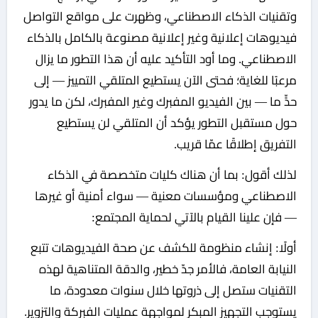
وتقنيات الذكاء الاصطناعي، وظهرت على مواقع التواصل
فيديوهات إعلانية وغير إعلانية مصنوعة بالكامل بالذكاء
الاصطناعي. وما أود التأكيد عليه أن هذا التطور ما يزال
مرعبًا للغاية؛ فحتى الآن يستطيع المتلقي التمييز — إلى
حدٍّ ما — بين الفيديو المفبرك وغير المفبرك، لكن ما يدور
حول مستقبل التطور يؤكد أن المتلقي لن يستطيع
التفريق إطلاقًا عمّا قريب.
لذلك أقول: بما أن هناك كليات متخصصة في الذكاء
الاصطناعي ومؤسسات معنية — سواء أمنية أو غيرها
— فإن علينا القيام بالآتي لحماية المجتمع:
أولًا:
إنشاء منظومة للكشف عن صحة الفيديوهات تتبع
النيابة العامة، فالأمر جدّ خطير، والدقة المتناهية لهذه
التقنيات ستصل إلى ذروتها خلال سنوات معدودة، ما
يستوجب التجهيز المبكر لمواجهة عمليات الفبركة والتزوير.