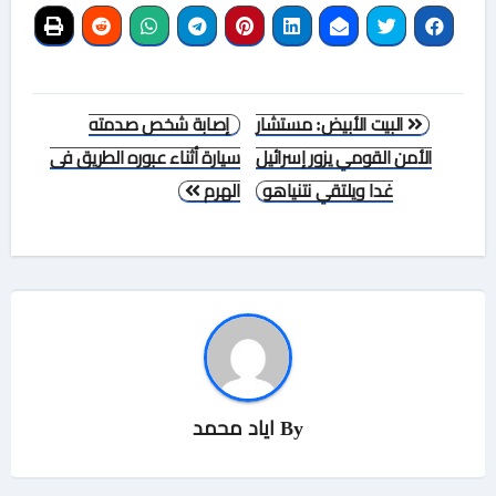
تصفّح
البيت الأبيض: مستشار
إصابة شخص صدمته
المقالات
الأمن القومي يزور إسرائيل
سيارة أثناء عبوره الطريق فى
غدا ويلتقي نتنياهو
الهرم
By
اياد محمد