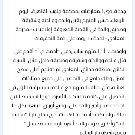
جدد قاضي المعارضات بمحكمة جنوب القاهرة، اليوم
الأربعاء، حبس المتهم بقتل والده ووالدته وشقيقة
وصديق والدة في القصة المعروفة إعلاميا ب «مذبحة
المعادي» لمدة 15 يوما علي ذمة التحقيقات
وأوضحت، أن المتهم شاب يدعى “أحمد. م. أ” أقدم على
قتل والده ووالدته وشقيقه وصديقه داخل منزل الأسرة
الكائن بمنطقة حدائق المعادي ثم دفنهم أعلى سطح
المنزل وذلك طمع في التحصيل على جميع ممتلكات
العائلة، وأن اختلف المتهم مع والده بسبب رغبة الأول في
التحصيل على كافة ممتلكات الأسرة، حينها استشاط الابن
الجاحدغضبا وأجبر والده على توقيع أوراق مبايعة بكل ما
يملك، ولم يكتف أحمد بذلك؛ حيث أخرج سلاح ناريا “بندقية
آلية” وأطلق صوب والده أعيرة نارية فسقط قتيل”.
قسم شرطة دار السلام