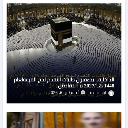
الداخلية.. بدءقبول طلبات التقدم لحج القرعةلعام
1448 هـ /2027 م .. تفاصيل
اياد محمد
أغسطس 6, 2026