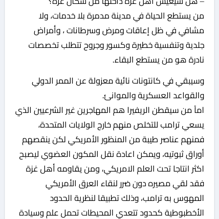
– هل سيعيش أهل غزة داخلها من سكان غزة؟
من يستطع الحياة في مدينة مدمرة بلا خدمات، ولا
مشافي في ظل إعاقات ومرض وسرطانات ، وأمراض
جلدية وتنفسية خطيرة وكسور وجروح تتطلب تخصصات
نادرة هو من يستطع البقاء.
وسيبقي في كانتونات نائية معزولة عن الممر الدولي
والقواعد العسكرية والموانئ.
اماً من سيقطن الريفيرا هم المهاجرين غير الشرعيين الذي
يسعي ترامب للتخلص منهم خارج الولايات المتحدة،
فمنهم عناصر طيبة من المنظور الأمريكي لكن ينقصهم
أوراق ثبوتيه، ويمكن اعادة نقل المكون العضوي ليصبح
اكثر انتاجا تحت العلم الامريكي، ومن يقاومه أهل غزة
فقد لقي مصيره دون ضرر لنقاء العرق الأمريكي
المهوس به ترامب، وذلك تطبيقا لنظرية الحدود
الأخطبوطية كحدود تتعدي المحيطات تحمل علم وسيادة