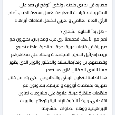
مصيره في يد بني جلدته ، ولكني أتوقع ان يعد علي
المشهد احد قيادات المعارضة لغسل سمعة الكيان، أمام
الرأي العام العالمي والعربي لتكتمل اتفاقات أبراهام
– هل بدأ التطبيع الشعبي؟
نعم مع الأسف فجميعنا نري عرب ومصريين، يظهرون مع
صهاينة في قنوات عربية بحجة المناظرة، ولكنه تطبيع
نريده إسرائيل لتخترق المجتمعات ونعتاد علي مظاهرهم
وقصصهم، بل ونحترمالاستتذ والدكتور والوزير الذي يظهر
معنا لننسي انه قاتل غازي مستعمر.
هذا اضافة للتعاون البحثي والأكاديمي الذي يتم من خلال
صهاينة بمنظمات أوروبية وامريكية، يتعاونون مع
منظمات منتظرة عربية. علاوة علي مشروعات تعاون
اقتصادي، وايضاً الأخوة الإنسانية وتبعاتها والبيوت
الإبراهيمية ووهم الصلوات المشتركة.