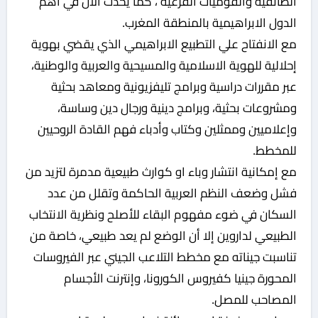
الطائفية والقوميات الفرعية ، كما يحدث الان في اهم
الدول الابراهيمية بالمنطقة المغرب.
مع الانفتاح علي التطبيع الابراهيمي الذي يقضي بهوية
إحلالية للهوية الاسلامية والمسيحية والعربية والوطنية،
عبر مقررات دراسية وبرامج تليفزيونية ومعاهد بحثية
ومشروعات بحثية، وبرامج دينية ورجال دين وساسة،
وإعلاميين وممثلين وكتاب وأدباء فهم القادة الروحيين
للمخطط.
مع إمكانية انتشار وباء او كوارث طبيعية مدمرة لتزيد من
فشل وضعف النظم العربية الحاكمة وتقلل من عدد
السكان في ضوء مفهوم البقاء للأصلح ونظرية الانتخاب
الطبيعي لداروين إلا أن الوضع لم يعد طبيعي، خاصة من
تناسبت جيناته مع مخطط التلاعب الجيني عبر الفيروسات
المحورة جينيا كفيروس الكورونا، وإنترنت الأجسام
المصاحب للمصل.