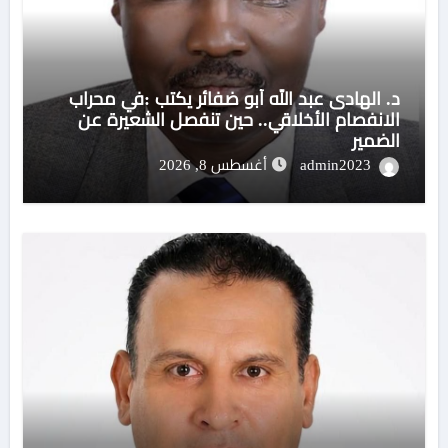
د. الهادى عبد الله أبو ضفائر يكتب :في محراب
الانفصام الأخلاقي.. حين تنفصل الشعيرة عن
الضمير
admin2023
أغسطس 8, 2026