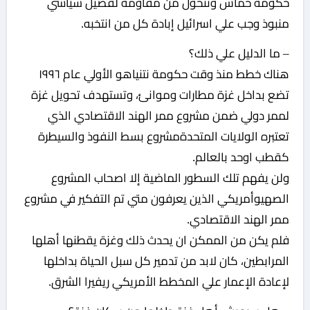
حكومة حماس وتتحول من مقاومة لفصيل سياسي
منبوذ وجب علي اسرائيل إبادة كل من انتخبه.
– ما الدليل علي ذلك؟
هناك خطط منذ وقت حكومة نتنياهو الأولي عام ١٩٩٦
تضع بداخل غزة مطارات وموانئ، وتستهدف تحويل غزة
لممر دولي ضمن مشروع ممر الهند الاقتصادي الذي
تعتبره الولايات المتحدةمشروع بسط النفوذ والسيطرة
كقطب اوحد بالعالم.
ولن يفهم تلك السطور الماضية إلا اصحاب المشروع
الصهيوأمريكي الذين يعرفون متي تم التفكير في مشروع
ممر الهند الاقتصادي.
فلم يكن من الممكن ان يحدث ذلك وغزة يقطنها أهلها
المرابطين، كان لابد من تدمير كل سبل الحياة بداخلها
لإعادة الإعمار علي المخطط الأمريكي ريفيرا الشرق.