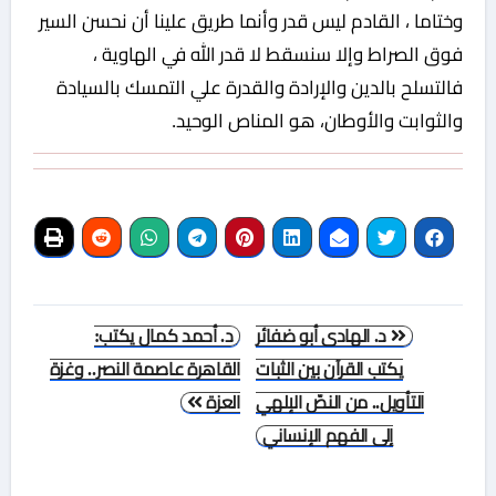
وختاما ، القادم ليس قدر وأنما طريق علينا أن نحسن السير
فوق الصراط وإلا سنسقط لا قدر الله في الهاوية ،
فالتسلح بالدين والإرادة والقدرة علي التمسك بالسيادة
والثوابت والأوطان، هو المناص الوحيد.
تصفّح
د. الهادى أبو ضفائر
د. أحمد كمال يكتب:
المقالات
يكتب القرآن بين الثبات
القاهرة عاصمة النصر.. وغزة
التأويل.. من النصّ الإلهي
العزة
إلى الفهم الإنساني