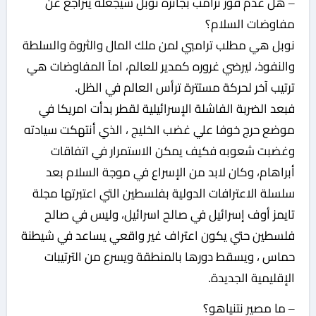
– هل عدم فوز ترامب بجائزة نوبل سيجعله يتراجع عن
مفاوضات السلام؟
نوبل هي مطلب ترامبي لمن ملك المال والثروة والسلطة
والنفوذ، ليرضي غروره كمدير للعالم، اماً المفاوضات هي
ترتيب آخر لحركة مستترة ترأس العالم في الظل.
فبعد الضربة الفاشلة الإسرائيلية لقطر بدأت امريكا في
موضع حرج خوفا علي غضب الخليج ، الذي أنتهكت سيادته
وغضبت شعوبه فكيف يمكن الاستمرار في اتفاقات
أبراهام، وكان لابد من الإسراع في موجة السلام بعد
سلسلة الاعترافات الدولية بفلسطين التي اعتبرتها مجلة
تايمز أوف إسرائيل في صالح اسرائيل، وليس في صالح
فلسطين حتي يكون اعتراف غير واقعي يساعد في شيطنة
حماس ، ويسقط دورها بالمنطقة ويسرع من الترتيبات
الإقليمية الجديدة.
– ما مصير نتنياهو؟