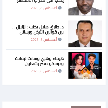
يكتب :في محراب الانفصام
الأخلاقي.. حين تنفصل الشعيرة
أغسطس 8, 2026
عن الضمير
د. طارق هلال يكتب :الزلازل ..
بين قوانين الأرض ورسائل
السماء
أغسطس 8, 2026
هيفاء وهبي وسانت ليفانت
وديسكو مصر يشعلون
«فورها».. 4M Events تقدم ليلة
أغسطس 8, 2026
موسيقية استثنائية في موسم
جدة