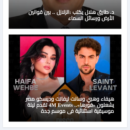
د. طارق هلال يكتب :الزلازل .. بين قوانين
الأرض ورسائل السماء
هيفاء وهبي وسانت ليفانت وديسكو مصر
يشعلون «فورها».. 4M Events تقدم ليلة
موسيقية استثنائية في موسم جدة