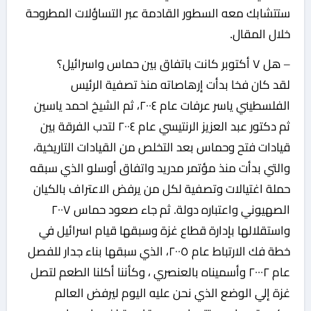
ستتشابك معه السطور القادمة عبر التساؤلات المطروحة
خلال المقال.
– هل ٧ أكتوبر كانت باتفاق بين حماس واسرائيل؟
لقد كان فخا بدأت إرهاصاته منذ تصفية الرئيس
الفلسطيني ياسر عرفات عام ٢٠٠٤، ثم الشيخ احمد ياسين
ثم دكتور عبد العزيز الرنتيسي عام ٢٠٠٤ لتدب الفرقة بين
قيادات فتح وحماس بعد التخلص من القيادات التاريخية،
والتي بدأت منذ مؤتمر مدريد واتفاق أوسلو الذي سبقه
حملة اغتيالات وتصفية لكل من يرفض الاعتراف بالكيان
الصهيوني واعتباره دولة. ثم جاء صعود حماس ٢٠٠٧
واستقلالها بإدارة قطاع غزة وسبقها قيام اسرائيل في
خطة فك الارتباط عام ٢٠٠٥، الذي سبقها بناء جدار للفصل
عام ٢٠٠٠٢ وأسميناه بالعنصري ، وكأننا أكلنا الطعم لتصل
غزة إلي الوضع الذي نحن عليه اليوم ليرفض العالم