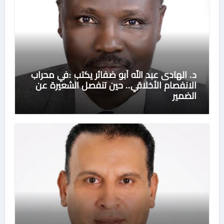
د. الهادى عبد الله أبو ضفائر يكتب :في محراب
الانفصام الأخلاقي.. حين تنفصل الشعيرة عن
الضمير