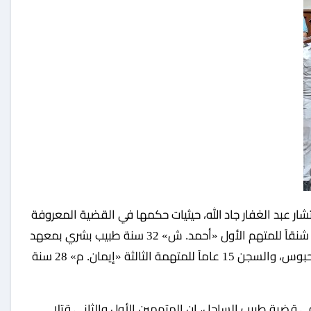
إعلاميا بـ «طبيب الساحل»، حيث أنها قضت بالاعدام شنقاً للمتهم الأول «أحمد. ش» 32 سنة طبيب بشري بمعهد
ناصر، والمتهم الثانى «أحمد. ف» 27 سنة ممرض محبوس، والسجن 15 عاماً للمتهمة الثالثة «إيمان. م» 28 سنة
قضية طبيب الساحل، إن المتهمين الأول والثاني قتلا