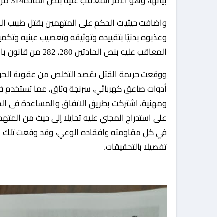
بيانها، وهو الأمر المعاقب عليه بنص المادة314 من قانون العقوبات.
واضافت حيثيات الحكم على المتهمين بقتل طبيب ال
وعذبوه بدنيًا بتقييده وتوثيقه وتعصيب عينيه وتكميم
المعاقب عليه بنص المادتين 280، 282 من قانون بالتحقيقات العقوبات.
ووقعت جريمة القتل بقصد التخلص من عقوبة الجرائم آ
أدوات صاعق كهربائي، سرنجة وثاق، مما تستخدم في 
ومهنية، اشتركت بطريق الاتفاق والمساعدة في الجرا
على استدراج المجني عليه تحايلا إلى حيث من المتهم
في كل مقاومته وافقاده الوعي، وقد وقعت تلك الجر
تفصيلا بالتحقيقات.