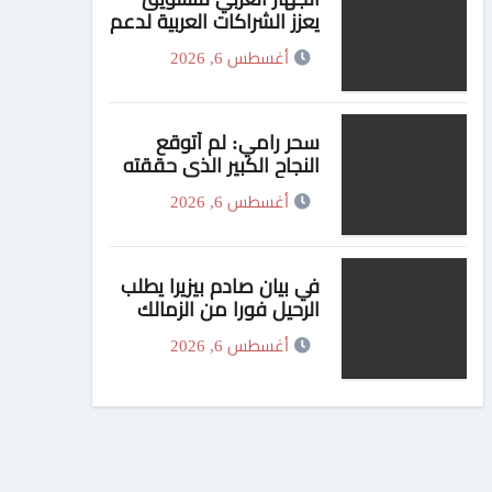
يعزز الشراكات العربية لدعم
الأمن الدوائي في
أغسطس 6, 2026
السودان
سحر رامي: لم أتوقع
النجاح الكبير الذي حققته
شخصية “فوتة” في
أغسطس 6, 2026
مسلسل “اتنين غيرنا”،
وحزنت لعدم وجود تتر
للمسلسل
في بيان صادم بيزيرا يطلب
الرحيل فورا من الزمالك
أغسطس 6, 2026