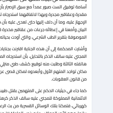
أسامة توفيق الست صبور عمداً مع سبق الإصرار بأن ب
مقدرة وعقاقير مجدرة وبهذا لاتفاقهما استدرجاه تحا
الإجهاز عليه، وما أن دلف إليها حتى تعدى عليه بأن 
البيان وأمعنا في إعطائه جرعات من عقاقير مخدرة ق
الموصوفة بتقرير الطب الشرعي، والتي أودت بحياته.
وأشارت المحكمة إلى أن هذه الجناية اقترنت بجنايات
المجني عليه سالف الذكر بالتحايل، بأن استدرجاه المت
هاتفته الثالثة وطلبت منه توقيع كشف طبي منزلي عل
من قانون العقوبات.
كما جاء في حيثيات الحكم على المتهمين بقتل طبيب
الائتمانية المملوكة للمجني عليه سالف الذكر كرها 
كهربائي، فتمكنا بتلك الوسائل القسرية من بث الر