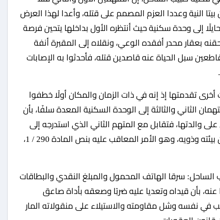
يتا النية وعددا العزم المصمم على قتله، وأعدا لهذا العرض
يلًا إلى وحدة سكنية حيث أنتظره الأول بداخلها يتحين فرصة
حقنه بعقار محدر أفقده الوعي، ونقلاه إلى المقبرة أنفة
اطعين سبل الحياة عنه قاصدين قتله، فأحدثوا به الإصابات
 أخرى تقدمتها إذ إنه في ذات الزمان والمكان أولًا خطفوا
همان الثاني والثالثة إلى الوحدة السكنية المعدة سلفًا، بأن
ى والدتها، فتقابل مع المتهم الثاني الذي استدرجه إلى
مكان تواجد المتهم الأول وأبعدوه لمكان قصى عن بيئته وذويه، وهو الأمر المعاقب عليه بنص المادة 290 / 1،
 الساحل: سرقا الهاتف المحمول والمبلغ النقدي والبطاقات
عنه، بأن قيداه وتعديا عليه ضربًا وصعقه بأداة صاعق
عب في نفسه وشل مقاومته والاستيلاء على منقولاته المار