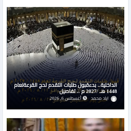
الداخلية.. بدءقبول طلبات التقدم لحج القرعةلعام
1448 هـ /2027 م .. تفاصيل
اياد محمد
أغسطس 6, 2026