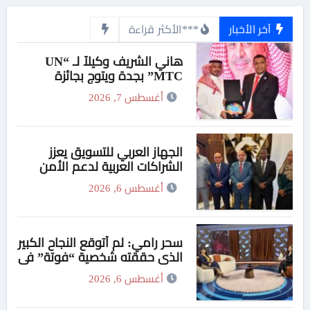
آخر الأخبار
***الأكثر قراءة
هاني الشريف وكيلاً لـ “UN
MTC” بجدة ويتوج بجائزة
“القائد المؤثر”
أغسطس 7, 2026
الجهاز العربي للتسويق يعزز
الشراكات العربية لدعم الأمن
الدوائي في السودان
أغسطس 6, 2026
سحر رامي: لم أتوقع النجاح الكبير
الذي حققته شخصية “فوتة” في
مسلسل “اتنين غيرنا”، وحزنت
أغسطس 6, 2026
لعدم وجود تتر للمسلسل