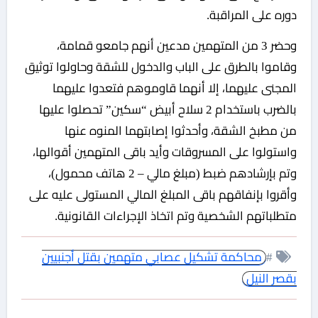
دوره على المراقبة.
وحضر 3 من المتهمين مدعين أنهم جامعو قمامة،
وقاموا بالطرق على الباب والدخول للشقة وحاولوا توثيق
المجنى عليهما، إلا أنهما قاوموهم فتعدوا عليهما
بالضرب باستخدام 2 سلاح أبيض “سكين” تحصلوا عليها
من مطبخ الشقة، وأحدثوا إصابتهما المنوه عنها
واستولوا على المسروقات وأيد باقى المتهمين أقوالها،
وتم بإرشادهم ضبط (مبلغ مالي – 2 هاتف محمول)،
وأقروا بإنفاقهم باقى المبلغ المالي المستولى عليه على
متطلباتهم الشخصية وتم اتخاذ الإجراءات القانونية.
#
محاكمة تشكيل عصابي متهمين بقتل أجنبيين
بقصر النيل