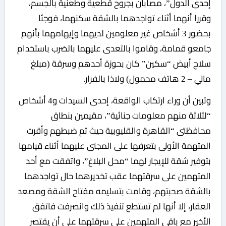
إحدى الدول”، مصابان بجروح قطعية وطعنية بالجسم،
وقررا أنهما أثناء تواجدهما بالشقة سكنهما، فوجئا
بحضور 3 أشخاص غير معلومين لديهما وإيهامهما بأنهم
جامعو قمامة، وقاموا بالتعدى عليهما بالضرب باستخدام
سلاح أبيض “سكين” كان بحوزة أحدهم وسرقة (مبلغ
مالي – 2 هاتف محمول) ولاذا بالفرار.
وتبين أن وراء ارتكاب الواقعة، إحدى السيدات و4 أشخاص
“لثلاثة منهم معلومات جنائية”، مقيمين بنطاق
محافظتى “القاهرة والقليوبية حيث تم ضبطهم وأقرت
المتهمة الأولى بتعرفها على المجنى عليهما أثناء قيامها
بتوفير شقة للإيجار لهما “محل البلاغ”، واتفقت مع أحد
المتهمين على سرقتهما عقب تخديرهما حال تواجدهما
بالشقة صحبتهم، وقامت بتسليمه مفتاح الشقة ومصعد
العقار، إلا أنها لم تستطع تنفيذ ذلك وانصرفت فاتفق
الأخير مع باقى المتهمين على سرقتهما على أن يقتصر