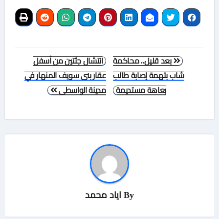
تصفّح
بعد قليل.. محاكمة
انتشال جثتين من أسفل
المقالات
شاب بتهمة إصابة طالب
عقار بنى سويف المنهار في
بعاهة مستديمة
مدينة الواسطى
By
اياد محمد