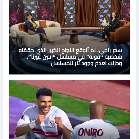
سحر رامي: لم أتوقع النجاح الكبير الذي حققته
شخصية “فوتة” في مسلسل “اتنين غيرنا”،
وحزنت لعدم وجود تتر للمسلسل