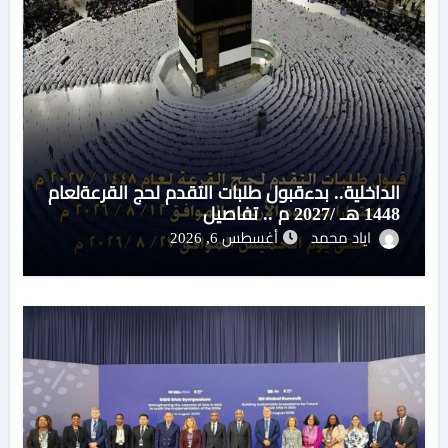
الداخلية.. بدءقبول طلبات التقدم لحج القرعةلعام
1448 هـ /2027 م .. تفاصيل
اياد محمد
أغسطس 6, 2026