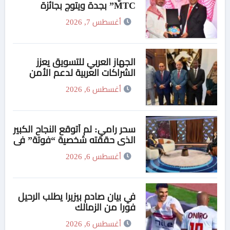
MTC” بجدة ويتوج بجائزة
“القائد المؤثر”
أغسطس 7, 2026
الجهاز العربي للتسويق يعزز
الشراكات العربية لدعم الأمن
الدوائي في السودان
أغسطس 6, 2026
سحر رامي: لم أتوقع النجاح الكبير
الذي حققته شخصية “فوتة” في
مسلسل “اتنين غيرنا”، وحزنت
أغسطس 6, 2026
لعدم وجود تتر للمسلسل
في بيان صادم بيزيرا يطلب الرحيل
فورا من الزمالك
أغسطس 6, 2026