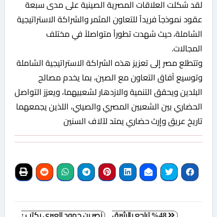
لقد شكلت العلاقات المصرية الصينية على مدى سبعة
عقود نموذجاً فريداً للتعاون المثمر والشراكة الاستراتيجية
الشاملة، حيث شهدت تطوراً متواصلاً في مختلف
المجالات.
وتتطلع مصر إلى تعزيز هذه الشراكة الاستراتيجية الشاملة
وتوسيع آفاق التعاون مع الصين، بما يخدم مصالح
البلدين ويحقق التنمية والازدهار لشعبيهما، ويعزز التواصل
الحضاري بين الشعبين المصري والصيني، اللذين يجمعهما
تاريخ عريق وإرث حضاري يمتد لآلاف السنين
تصفّح
‏48‎% تراجع بالشرق
نصر بن حمود العبري يكتب :