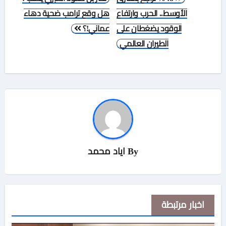
المقالات
الأوسط.. الحرب وارتفاع
هل وقع ترامب ضحية دهاء
الوقود يضغطان على
عماني!؟
الطيران العالمي
By
اياد محمد
اخبار مرتبطة