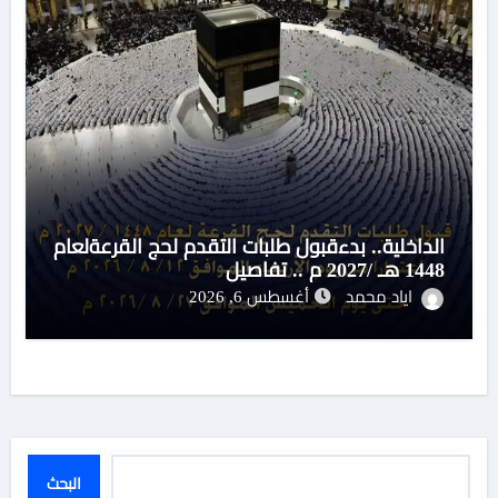
الداخلية.. بدءقبول طلبات التقدم لحج القرعةلعام
1448 هـ /2027 م .. تفاصيل
اياد محمد
أغسطس 6, 2026
البحث