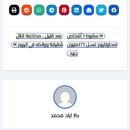
تصفّح
سقوط 3 أشخاص
بعد قليل .. محاكمة قاتل
المقالات
لمحاولتهم غسـل 175مليون
شقيقة ووالدته في الهرم
جنيه
By
اياد محمد