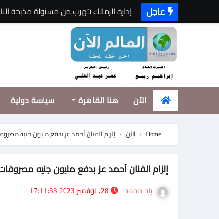
Ski
عاجل
إدارة الزمالك تتهرب من مسئولة مذبحة النا
t
«سارة الحديدي» تواجه الجن زمباهولا على ت
conten
نديم سمنه: نجاح استراتيجية التصدير يبدأ 
المستشار الدكتور خالد السلامي يكتب..هل 
نقابة الفنانين والإعلاميين الكويتية تطلق
الآن
هنا القاهرة
سياسة دولية
أحمد شيبة يحيي حفلًا غنائيًا ضخمًا في مار
تكليف باسم ثروت حلمي مستشارًا للعلاقات 
Home
الآن
إلزام الفنان أحمد عز بدفع مليون جنيه مصروفا
قريبا … مريم حسن مراسلةً للسجادة الحمر
عبدالله السعيد يفجر أزمة..وعقوبات مالية علي
إلزام الفنان أحمد عز بدفع مليون جنيه مصروفات د
عبدالله السعيد يفجر أزمة..وعقوبات مالية علي
اياد محمد
28, نوفمبر 2023 17:11:33