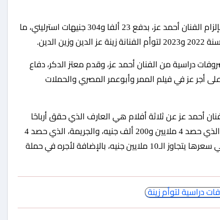
أصدرت محكمة استئناف عالي الأسرة، اليوم، حكما بإلزام الفنان أحمد عز، بدفع 23 ألفا و304 جنيهات استرليني، ما
ن الدين.
وفات دراسية من الفنان أحمد عز، وقدم معتز الدكر، دفاع
لى أجر عز في فيلم الممر وأبوعمر المصري والحملات
فنان أحمد عز عن ثلاثة أفلام هي العارف الذي حقق أرباحًا
وصلت إلى 4 ملايين و850 ألف جنيه، وكيرة والجن، والذي حصد 4 ملايين و200 ألف جنيه، والجريمة، الذي حصد 4
ملايين جنيه، بالإضافة إلى ما يثبت اقتناءه سيارة بنتلي سعرها يتجاوز الـ10 ملايين جنيه، بالإضافة لأجره في حملة
ات دراسية لتوأم زينة