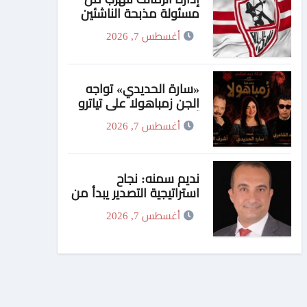
مسئولة مذبحة الناشئين
وتنقلها للمدرب !!
أغسطس 7, 2026
«سارة الحديدي» تواجه
الجن زمباهولا على تياترو
آفاق
أغسطس 7, 2026
نديم سمنه: نجاح
استراتيجية التصدير يبدأ من
الجودة وبناء الثقة في
أغسطس 7, 2026
شعار “صنع في مصر”