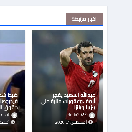
اخبار مرتبطة
عبدالله السعيد يفجر
ضبط شخ
أزمة..وعقوبات مالية علي
فيديوهات
بيزيرا وبانزا
حقوق الم
admin2023
اياد 
أغسطس 7, 2026
أغسطس 6,