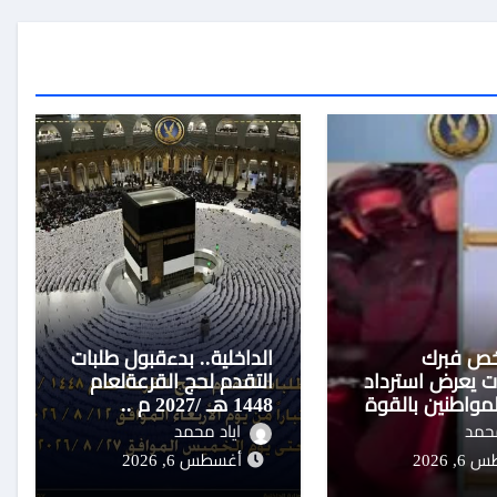
ص فبرك
الداخلية.. بدءقبول طلبات
 يعرض استرداد
التقدم لحج القرعةلعام
واطنين بالقوة
1448 هـ /2027 م ..
تفاصيل
محمد
اياد محمد
 2026
أغسطس 6, 2026