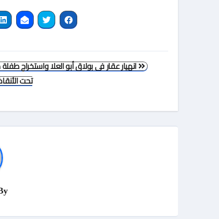
تصفّح
انهيار عقار فى بولاق أبو العلا واستخراج طفلة
المقالات
تحت الأنقا
By